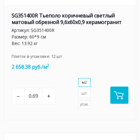
SG351400R Тьеполо коричневый светлый
матовый обрезной 9,6x60x0,9 керамогранит
Артикул:
SG351400R
Размер: 60*9 см
Вес: 13.92 кг
Плиток в упаковке:
12
шт
2
2 658.38 руб./м
м2
шт.
–
+
упак.