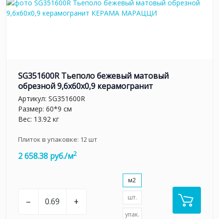
SG351600R Тьеполо бежевый матовый
обрезной 9,6x60x0,9 керамогранит
Артикул:
SG351600R
Размер: 60*9 см
Вес: 13.92 кг
Плиток в упаковке:
12
шт
2
2 658.38 руб./м
м2
шт.
–
+
упак.