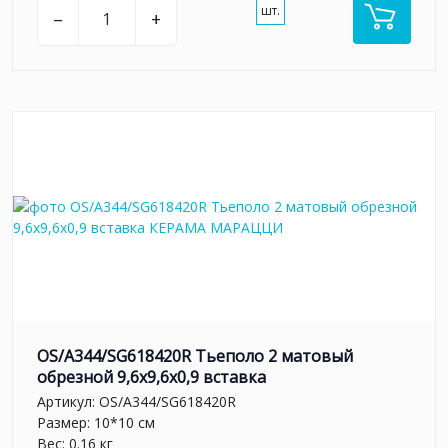
шт.
–
+
OS/A344/SG618420R Тьеполо 2 матовый
обрезной 9,6x9,6x0,9 вставка
Артикул:
OS/A344/SG618420R
Размер: 10*10 см
Вес: 0.16 кг