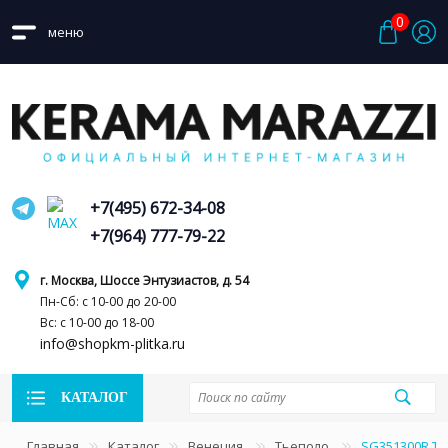
0
меню
+7(495) 672-34-08
+7(964) 777-79-22
г. Москва, Шоссе Энтузиастов, д. 54
Пн-Сб: с 10-00 до 20-00
Вс: с 10-00 до 18-00
info@shopkm-plitka.ru
КАТАЛОГ
Главная
Каталог
Венеция
Тьеполо
SG351300R Т