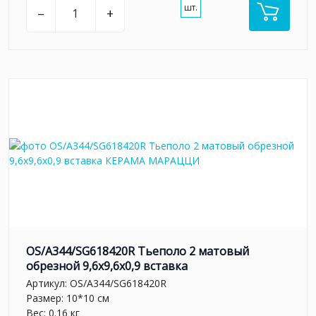
шт.
–
+
OS/A344/SG618420R Тьеполо 2 матовый
обрезной 9,6x9,6x0,9 вставка
Артикул:
OS/A344/SG618420R
Размер: 10*10 см
Вес: 0.16 кг