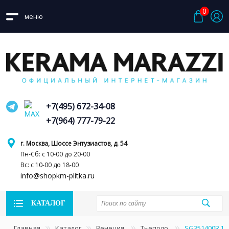
0
меню
+7(495) 672-34-08
+7(964) 777-79-22
г. Москва, Шоссе Энтузиастов, д. 54
Пн-Сб: с 10-00 до 20-00
Вс: с 10-00 до 18-00
info@shopkm-plitka.ru
КАТАЛОГ
Главная
Каталог
Венеция
Тьеполо
SG351400R Т