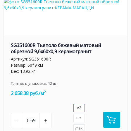
SG351600R Тьеполо бежевый матовый
обрезной 9,6x60x0,9 керамогранит
Артикул:
SG351600R
Размер: 60*9 см
Вес: 13.92 кг
Плиток в упаковке:
12
шт
2
2 658.38 руб./м
м2
шт.
–
+
упак.