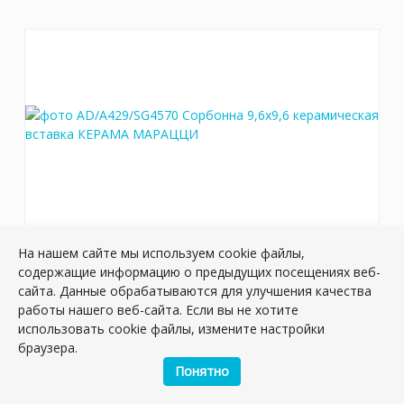
AD/A429/SG4570 Сорбонна 9,6x9,6
На нашем сайте мы используем cookie файлы,
керамическая вставка
содержащие информацию о предыдущих посещениях веб-
сайта. Данные обрабатываются для улучшения качества
Артикул:
AD/A429/SG4570
работы нашего веб-сайта. Если вы не хотите
Размер: 9.6*9.6 см
использовать cookie файлы, измените настройки
Вес: 0.204 кг
браузера.
Плиток в упаковке:
25
шт
Понятно
138 руб.