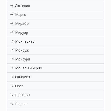
Лютеция
Марсо
Мирабо
Мируар
Монпарнас
Монруж
Монсури
Монте Тиберио
Олимпия
Орсэ
Пантеон
Парнас