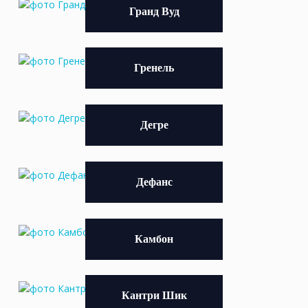
Гранд Вуд
Гренель
Дегре
Дефанс
Камбон
Кантри Шик