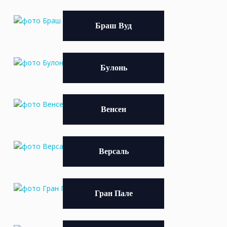
Браш Вуд
Булонь
Венсен
Версаль
Гран Пале