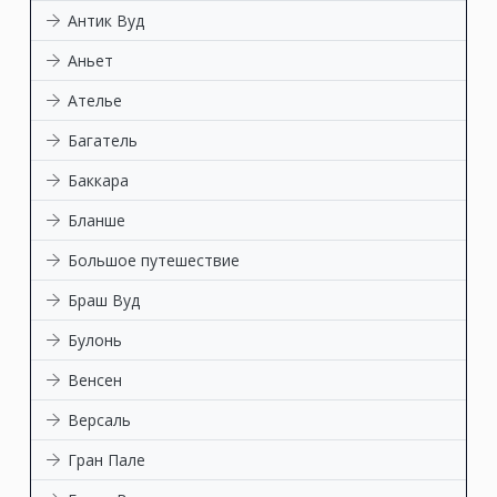
Антик Вуд
Аньет
Ателье
Багатель
Баккара
Бланше
Большое путешествие
Браш Вуд
Булонь
Венсен
Версаль
Гран Пале