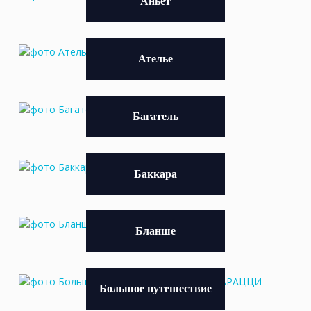
Аньет
Ателье
Багатель
Баккара
Бланше
Большое путешествие