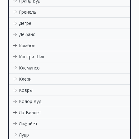
Гранд Вуд
Гренель
Дегре
Дефанс
Камбон
Кантри Шик
Клемансо
Клери
Ковры
Колор Вуд
Ла-Виллет
Лафайет
Лувр