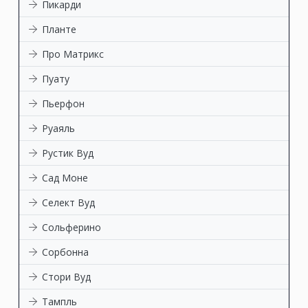
Пикарди
Планте
Про Матрикс
Пуату
Пьерфон
Руаяль
Рустик Вуд
Сад Моне
Селект Вуд
Сольферино
Сорбонна
Стори Вуд
Тампль