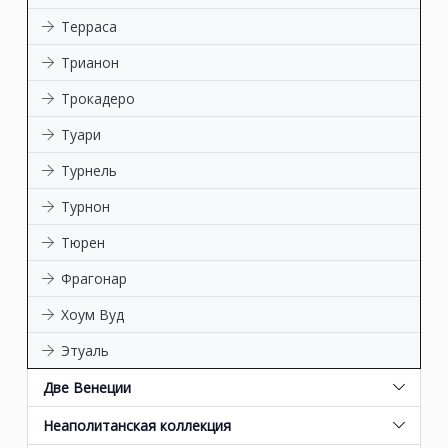
Терраса
Трианон
Трокадеро
Туари
Турнель
Турнон
Тюрен
Фрагонар
Хоум Вуд
Этуаль
Две Венеции
Неаполитанская коллекция