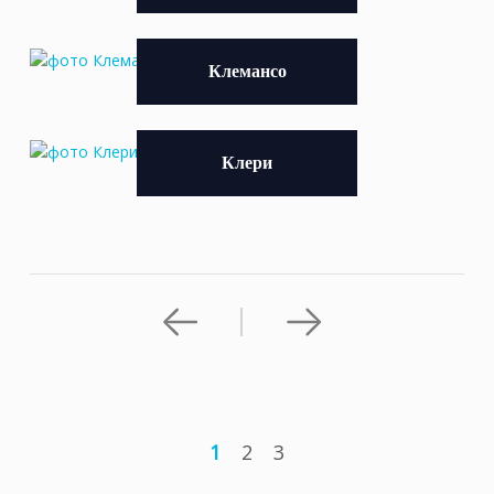
Клемансо
Клери
1
2
3