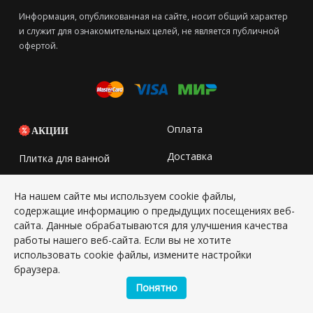
Информация, опубликованная на сайте, носит общий характер
и служит для ознакомительных целей, не является публичной
офертой.
Оплата
АКЦИИ
Доставка
Плитка для ванной
Контакты
Плитка для кухни
На нашем сайте мы используем cookie файлы,
содержащие информацию о предыдущих посещениях веб-
Интерьеры
Керамогранит
сайта. Данные обрабатываются для улучшения качества
О компании
работы нашего веб-сайта. Если вы не хотите
Мозаика
использовать cookie файлы, измените настройки
Новости
Сантехника
браузера.
Понятно
Дизайн проект 3D