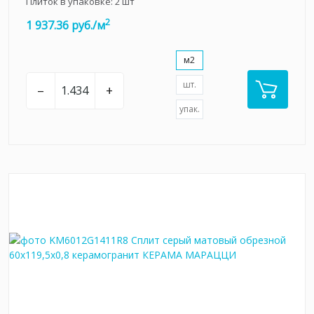
Плиток в упаковке:
2
шт
2
1 937.36 руб./м
м2
шт.
–
+
упак.