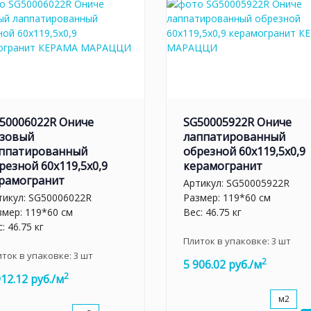
50006022R Ониче
SG50005922R Ониче
зовый
лаппатированный
ппатированный
обрезной 60x119,5x0,9
резной 60x119,5x0,9
керамогранит
рамогранит
Артикул:
SG50005922R
тикул:
SG50006022R
Размер: 119*60 см
змер: 119*60 см
Вес: 46.75 кг
: 46.75 кг
Плиток в упаковке:
3
шт
иток в упаковке:
3
шт
2
5 906.02 руб./м
2
912.12 руб./м
м2