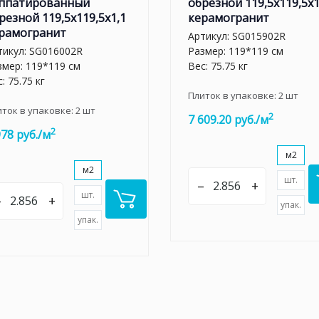
ппатированный
обрезной 119,5x119,5x1
резной 119,5x119,5x1,1
керамогранит
рамогранит
Артикул:
SG015902R
тикул:
SG016002R
Размер: 119*119 см
змер: 119*119 см
Вес: 75.75 кг
: 75.75 кг
Плиток в упаковке:
2
шт
иток в упаковке:
2
шт
2
7 609.20 руб./м
2
978 руб./м
м2
м2
шт.
–
+
шт.
–
+
упак.
упак.