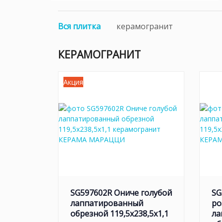
возможность облицовывать единым листом подо
материал подойдет и для классических интерье
Вся плитка
керамогранит
КЕРАМОГРАНИТ
Акция
SG597602R Ониче голубой
SG
лаппатированный
ро
обрезной 119,5x238,5x1,1
ла