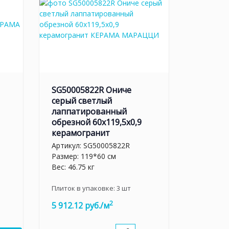
SG50005822R Ониче
серый светлый
лаппатированный
обрезной 60x119,5x0,9
керамогранит
Артикул:
SG50005822R
Размер: 119*60 см
Вес: 46.75 кг
Плиток в упаковке:
3
шт
2
5 912.12 руб./м