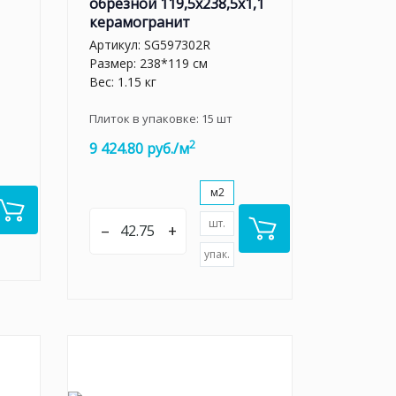
обрезной 119,5x238,5x1,1
керамогранит
Артикул:
SG597302R
Размер: 238*119 см
Вес: 1.15 кг
Плиток в упаковке:
15
шт
2
9 424.80 руб./м
м2
шт.
–
+
упак.