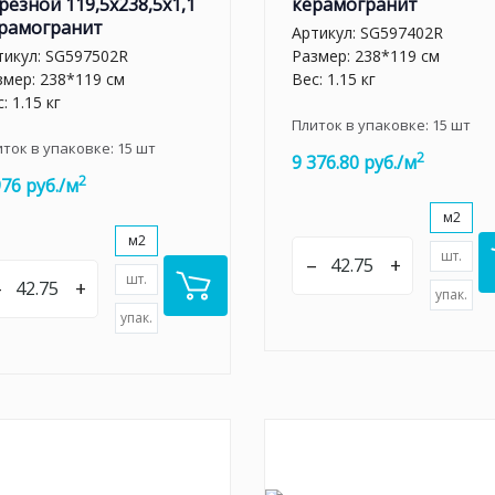
резной 119,5x238,5x1,1
керамогранит
рамогранит
Артикул:
SG597402R
тикул:
SG597502R
Размер: 238*119 см
змер: 238*119 см
Вес: 1.15 кг
: 1.15 кг
Плиток в упаковке:
15
шт
иток в упаковке:
15
шт
2
9 376.80 руб./м
2
976 руб./м
м2
м2
шт.
–
+
шт.
–
+
упак.
упак.