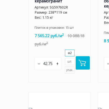
керамогранит
об
ке
Артикул:
SG597602R
Размер: 238*119 см
Ар
Вес: 1.15 кг
Ра
Вес
Плиток в упаковке:
15
шт
Пл
2
7 565.22 руб./м
10 088.18
8 
2
руб./м
м2
шт.
–
+
упак.