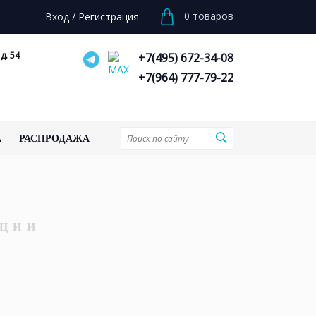
0
товаров
Вход
/
Регистрация
д. 54
+7(495) 672-34-08
+7(964) 777-79-22
А
РАСПРОДАЖА
ЦИИ