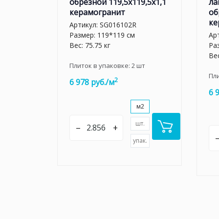
обрезной 119,5x119,5x1,1
ла
керамогранит
об
ке
Артикул:
SG016102R
Размер: 119*119 см
Ар
Вес: 75.75 кг
Ра
Вес
Плиток в упаковке:
2
шт
Пл
2
6 978 руб./м
6 
м2
шт.
–
+
упак.