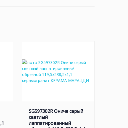
ую стойку, и даже потолок. Этот роскошный
SG597302R Ониче серый
светлый
,1
лаппатированный