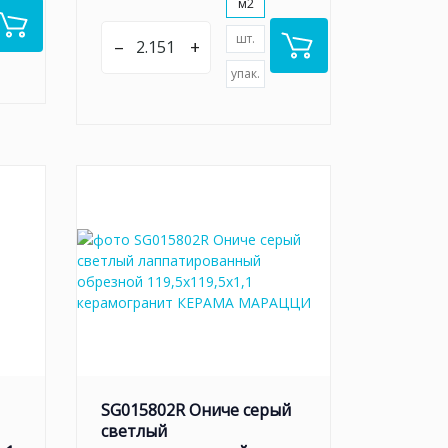
м2
шт.
–
+
упак.
SG015802R Ониче серый
светлый