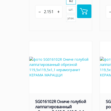
м2
шт.
–
+
упак.
SG016102R Ониче голубой
SG
лаппатированный
ро