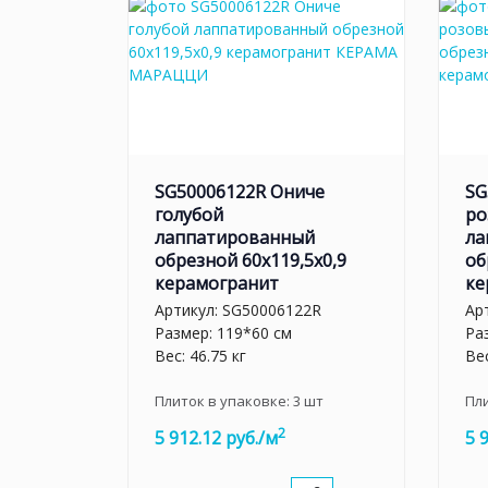
SG50006122R Ониче
SG
голубой
ро
лаппатированный
ла
обрезной 60x119,5x0,9
об
керамогранит
ке
Артикул:
SG50006122R
Ар
Размер: 119*60 см
Ра
Вес: 46.75 кг
Вес
Плиток в упаковке:
3
шт
Пл
2
5 912.12 руб./м
5 