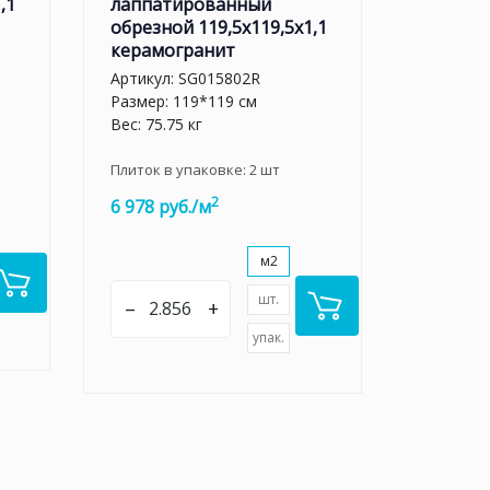
,1
лаппатированный
обрезной 119,5x119,5x1,1
керамогранит
Артикул:
SG015802R
Размер: 119*119 см
Вес: 75.75 кг
Плиток в упаковке:
2
шт
2
6 978 руб./м
м2
шт.
–
+
упак.