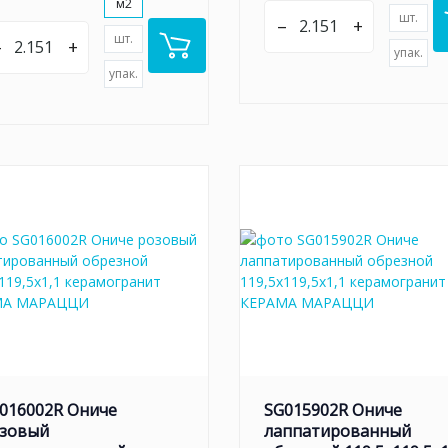
м2
шт.
–
+
шт.
–
+
упак.
упак.
016002R Ониче
SG015902R Ониче
зовый
лаппатированный