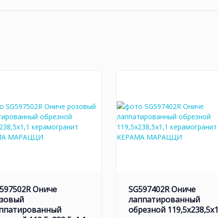
конники, оконные откосы, кухонный фартук, столешницу, барн
ров, и для современных решений.
597502R Ониче
SG597402R Ониче
зовый
лаппатированный
ппатированный
обрезной 119,5x238,5x1