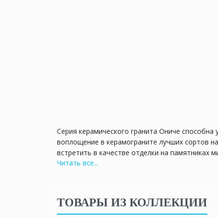
Серия керамического гранита Ониче способна 
воплощение в керамограните лучших сортов на
встретить в качестве отделки на памятниках м
Читать все...
разноцветные слои прекрасно сочетаются с лю
В серии предложен обрезной керамогранит МАК
при укладке получается практически монолитн
ТОВАРЫ ИЗ КОЛЛЕКЦИИ
самый взыскательный вкус. На выбор представле
Поверхность плит полуполированная, с мягким