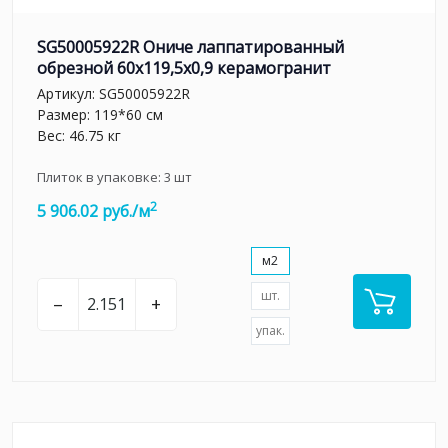
SG50005922R Ониче лаппатированный
обрезной 60x119,5x0,9 керамогранит
Артикул:
SG50005922R
Размер: 119*60 см
Вес: 46.75 кг
Плиток в упаковке:
3
шт
2
5 906.02 руб./м
м2
шт.
–
+
упак.