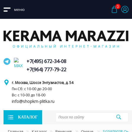
0
меню
+7(495) 672-34-08
+7(964) 777-79-22
г. Москва, Шоссе Энтузиастов, д. 54
Пн-Сб: с 10-00 до 20-00
Вс: с 10-00 до 18-00
info@shopkm-plitka.ru
КАТАЛОГ
Главная
Каталог
Венеция
Ониче
SG597602R Они