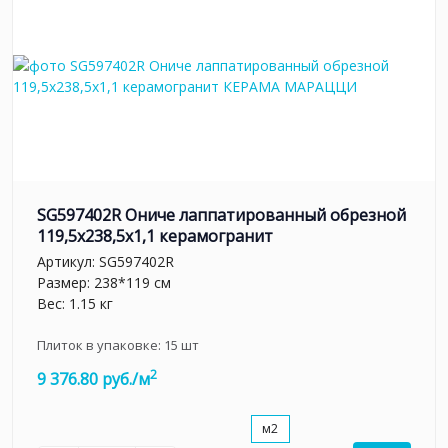
SG597402R Ониче лаппатированный обрезной
119,5x238,5x1,1 керамогранит
Артикул:
SG597402R
Размер: 238*119 см
Вес: 1.15 кг
Плиток в упаковке:
15
шт
2
9 376.80 руб./м
м2