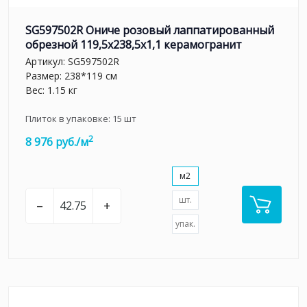
SG597502R Ониче розовый лаппатированный
обрезной 119,5x238,5x1,1 керамогранит
Артикул:
SG597502R
Размер: 238*119 см
Вес: 1.15 кг
Плиток в упаковке:
15
шт
2
8 976 руб./м
м2
шт.
–
+
упак.