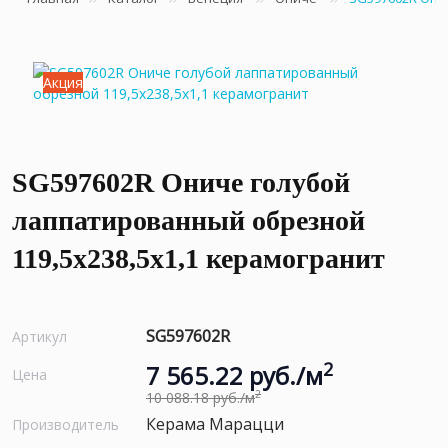
Акция
SG597602R Ониче голубой
лаппатированный обрезной
119,5x238,5x1,1 керамогранит
SG597602R
Артикул
2
7 565.22 руб./м
Цена
2
10 088.18 руб./м
Керама Марацци
Производитель