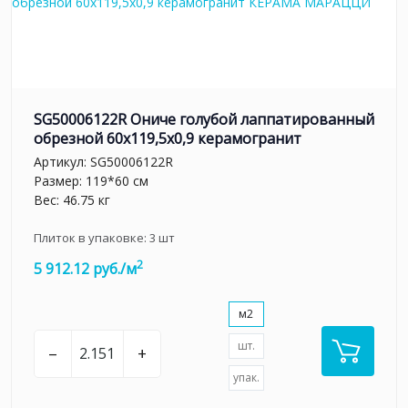
SG50006122R Ониче голубой лаппатированный
обрезной 60x119,5x0,9 керамогранит
Артикул:
SG50006122R
Размер: 119*60 см
Вес: 46.75 кг
Плиток в упаковке:
3
шт
2
5 912.12 руб./м
м2
шт.
–
+
упак.