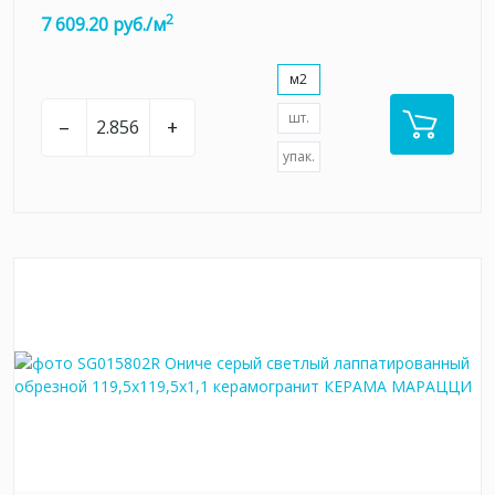
2
7 609.20 руб./м
м2
шт.
–
+
упак.