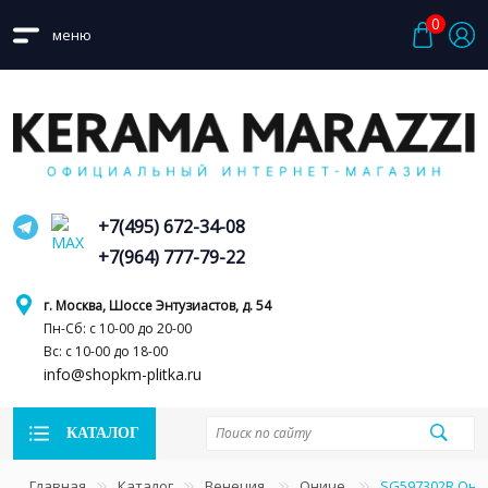
0
меню
+7(495) 672-34-08
+7(964) 777-79-22
г. Москва, Шоссе Энтузиастов, д. 54
Пн-Сб: с 10-00 до 20-00
Вс: с 10-00 до 18-00
info@shopkm-plitka.ru
КАТАЛОГ
Главная
Каталог
Венеция
Ониче
SG597302R Они