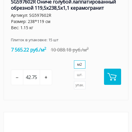
SG597602R Ониче голубой лаппатированный
обрезной 119,5x238,5x1,1 керамогранит
Артикул:
SG597602R
Размер: 238*119 см
Вес: 1.15 кг
Плиток в упаковке:
15
шт
2
2
7 565.22 руб./м
10 088.18 руб./м
м2
шт.
–
+
упак.