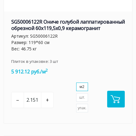
SG50006122R Ониче голубой лаппатированный
обрезной 60x119,5x0,9 керамогранит
Артикул:
SG50006122R
Размер: 119*60 см
Вес: 46.75 кг
Плиток в упаковке:
3
шт
2
5 912.12 руб./м
м2
шт.
–
+
упак.