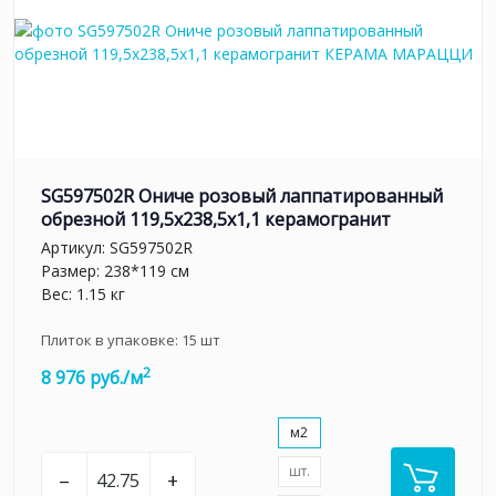
SG597502R Ониче розовый лаппатированный
обрезной 119,5x238,5x1,1 керамогранит
Артикул:
SG597502R
Размер: 238*119 см
Вес: 1.15 кг
Плиток в упаковке:
15
шт
2
8 976 руб./м
м2
шт.
–
+