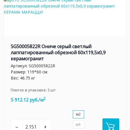
SG50005822R Ониче серый светлый
лаппатированный обрезной 60x119,5x0,9
керамогранит
Артикул:
SG50005822R
Размер: 119*60 см
Вес: 46.75 кг
Плиток в упаковке:
3
шт
2
5 912.12 руб./м
м2
шт.
–
+