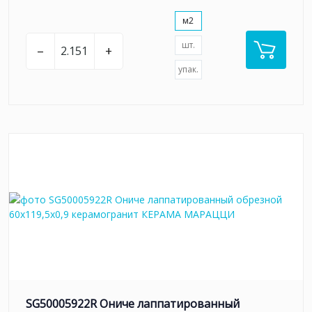
м2
шт.
–
+
упак.
SG50005922R Ониче лаппатированный