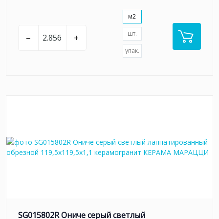
м2
шт.
–
+
упак.
SG015802R Ониче серый светлый