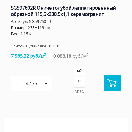
SG597602R Ониче голубой лаппатированный
обрезной 119,5x238,5x1,1 керамогранит
Артикул:
SG597602R
Размер: 238*119 см
Вес: 1.15 кг
Плиток в упаковке:
15
шт
2
2
7 565.22 руб./м
10 088.18 руб./м
м2
шт.
–
+
упак.