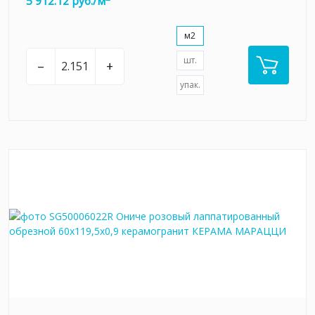
5 912.12 руб./м
м2
шт.
–
+
упак.