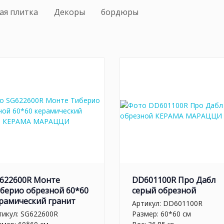
ая плитка
Декоры
бордюры
622600R Монте
DD601100R Про Дабл
берио обрезной 60*60
серый обрезной
рамический гранит
Артикул:
DD601100R
тикул:
SG622600R
Размер: 60*60 см