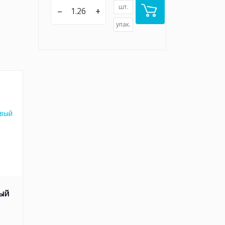
шт.
–
+
упак.
ый