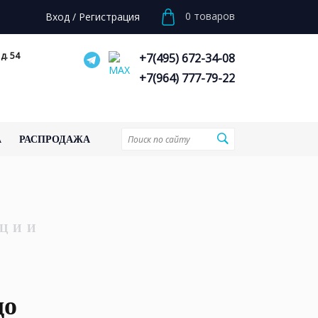
0
товаров
Вход
/
Регистрация
д. 54
+7(495) 672-34-08
+7(964) 777-79-22
А
РАСПРОДАЖА
ЦИИ
до