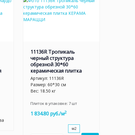
11136R Тропикаль
черный структура
обрезной 30*60
я
керамическая плитка
Артикул:
11136R
Размер: 60*30 см
Вес: 18.50 кг
Плиток в упаковке:
7
шт
2
1 834.80 руб./м
ва
м2