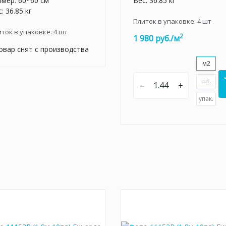
змер: 60*60 см
Вес: 36.85 кг
: 36.85 кг
Плиток в упаковке:
4
шт
иток в упаковке:
4
шт
2
1 980 руб./м
овар снят с производства
м2
шт.
–
+
упак.