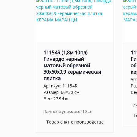
11154R (1,8м 10пл)
11
Гинардо черный
Ги
матовый обрезной
об
30x60x0,9 керамическая
ке
плитка
Ар
Артикул:
11154R
Ра
Размер: 60*30 см
Вес
Вес: 27.94 кг
Пл
Плиток в упаковке:
10
шт
Т
Товар снят с производства