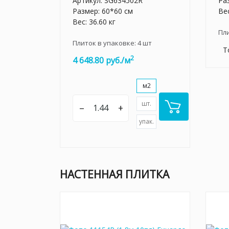
Артикул:
SG634502R
Ра
Размер: 60*60 см
Вес
Вес: 36.60 кг
Пл
Плиток в упаковке:
4
шт
Т
2
4 648.80 руб./м
м2
шт.
–
+
упак.
НАСТЕННАЯ ПЛИТКА