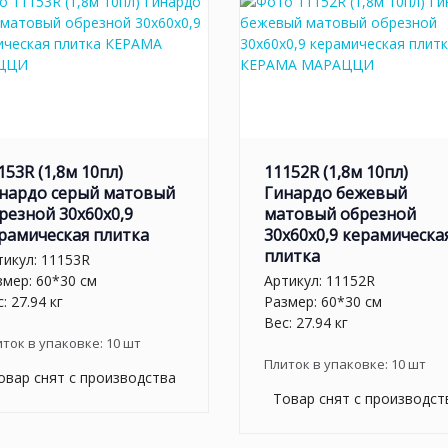
153R (1,8м 10пл)
11152R (1,8м 10пл)
нардо серый матовый
Гинардо бежевый
резной 30x60x0,9
матовый обрезной
рамическая плитка
30x60x0,9 керамическа
плитка
тикул:
11153R
змер: 60*30 см
Артикул:
11152R
: 27.94 кг
Размер: 60*30 см
Вес: 27.94 кг
иток в упаковке:
10
шт
Плиток в упаковке:
10
шт
овар снят с производства
Товар снят с производст