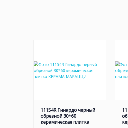
11154R Гинардо черный
11
обрезной 30*60
об
керамическая плитка
ке