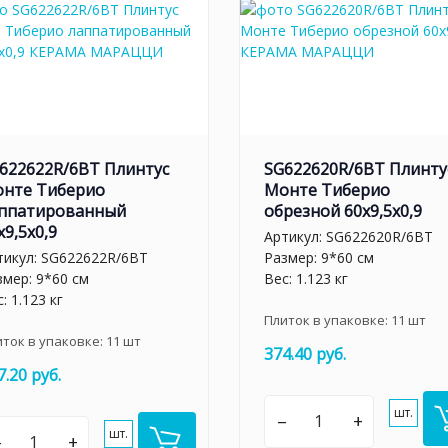
622622R/6BT Плинтус
SG622620R/6BT Плинту
нте Тиберио
Монте Тиберио
ппатированный
обрезной 60x9,5x0,9
x9,5x0,9
Артикул:
SG622620R/6BT
тикул:
SG622622R/6BT
Размер: 9*60 см
змер: 9*60 см
Вес: 1.123 кг
: 1.123 кг
Плиток в упаковке:
11
шт
иток в упаковке:
11
шт
374.40 руб.
7.20 руб.
шт.
–
+
шт.
–
+