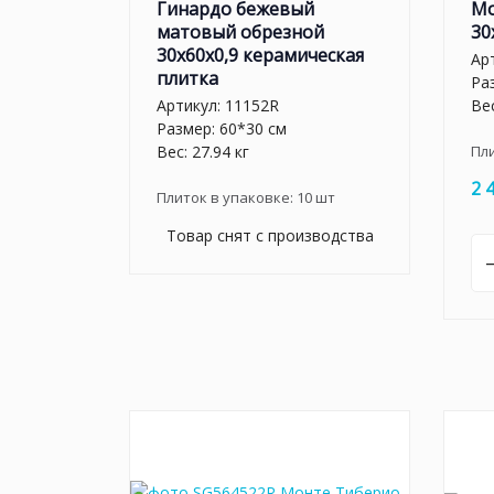
Гинардо бежевый
Мо
матовый обрезной
30
30x60x0,9 керамическая
Ар
плитка
Ра
Артикул:
11152R
Вес
Размер: 60*30 см
Вес: 27.94 кг
Пл
2 
Плиток в упаковке:
10
шт
Товар снят с производства