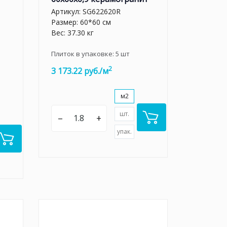
Артикул:
SG622620R
Размер: 60*60 см
Вес: 37.30 кг
Плиток в упаковке:
5
шт
2
3 173.22 руб./м
м2
шт.
–
+
упак.