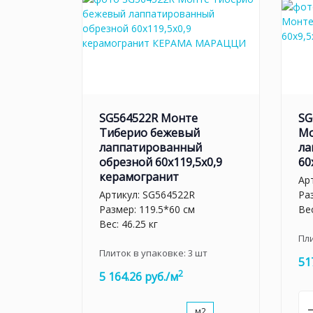
SG564522R Монте
SG
Тиберио бежевый
Мо
лаппатированный
ла
обрезной 60x119,5x0,9
60
керамогранит
Ар
Артикул:
SG564522R
Ра
Размер: 119.5*60 см
Вес
Вес: 46.25 кг
Пл
Плиток в упаковке:
3
шт
51
2
5 164.26 руб./м
м2