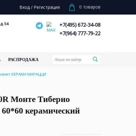
0
товаров
Вход
/
Регистрация
д. 54
+7(495) 672-34-08
+7(964) 777-79-22
А
РАСПРОДАЖА
гранит КЕРАМА МАРАЦЦИ
0R Монте Тиберио
 60*60 керамический