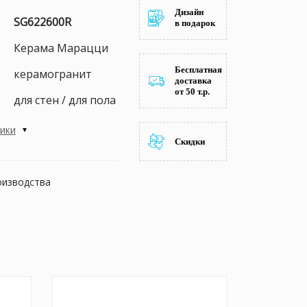
Дизайн
SG622600R
в подарок
Керама Марацци
Бесплатная
керамогранит
доставка
от 50 т.р.
для стен / для пола
тики
Скидки
оизводства