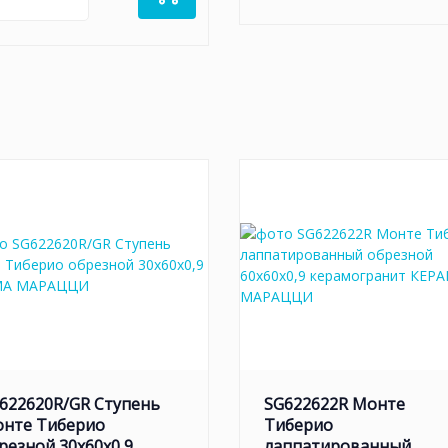
622620R/GR Ступень
SG622622R Монте
нте Тиберио
Тиберио
резной 30x60x0,9
лаппатированный