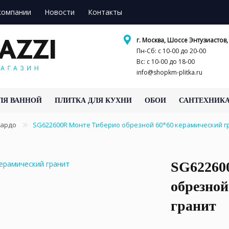
компании
Новости
Контакты
г. Москва, Шоссе Энтузиастов, 
Пн-Сб: с 10-00 до 20-00
Вс: с 10-00 до 18-00
info@shopkm-plitka.ru
ЛЯ ВАННОЙ
ПЛИТКА ДЛЯ КУХНИ
ОБОИ
САНТЕХНИК
нардо
SG622600R Монте Тиберио обрезной 60*60 керамический 
SG62260
обрезной
гранит