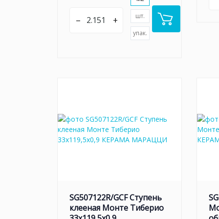
шт.
–
+
упак.
SG507122R/GCF Ступень
SG
клееная Монте Тиберио
Мо
33x119,5x0,9
об