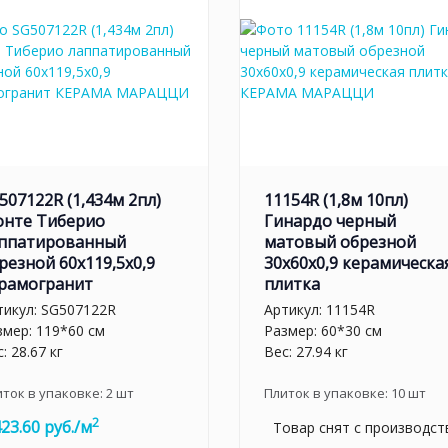
507122R (1,434м 2пл)
11154R (1,8м 10пл)
нте Тиберио
Гинардо черный
ппатированный
матовый обрезной
резной 60x119,5x0,9
30x60x0,9 керамическа
рамогранит
плитка
тикул:
SG507122R
Артикул:
11154R
змер: 119*60 см
Размер: 60*30 см
: 28.67 кг
Вес: 27.94 кг
иток в упаковке:
2
шт
Плиток в упаковке:
10
шт
2
423.60 руб./м
Товар снят с производст