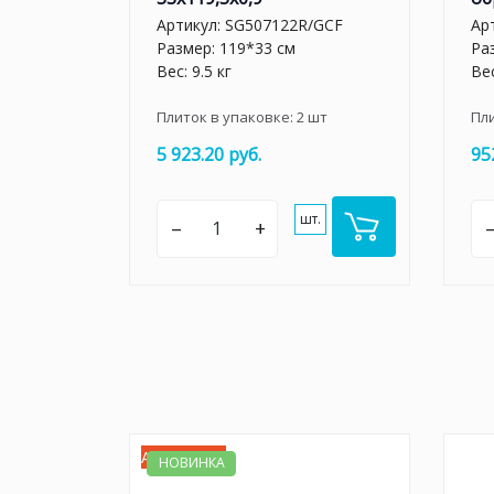
Артикул:
SG507122R/GCF
Ар
Размер: 119*33 см
Ра
Вес: 9.5 кг
Вес
Плиток в упаковке:
2
шт
Пл
5 923.20 руб.
95
шт.
–
+
Акция -20%
НОВИНКА