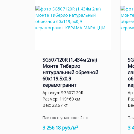
SG507120R (1,434м 2пл)
SG
Монте Тиберио
Мо
натуральный обрезной
ла
60x119,5x0,9
об
керамогранит
ке
Артикул:
SG507120R
Ар
Размер: 119*60 см
Ра
Вес: 28.67 кг
Вес
Плиток в упаковке:
2
шт
Пл
2
3 256.18 руб./м
3 