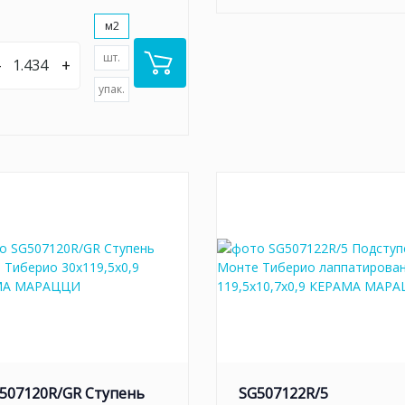
м2
шт.
–
+
упак.
507120R/GR Ступень
SG507122R/5