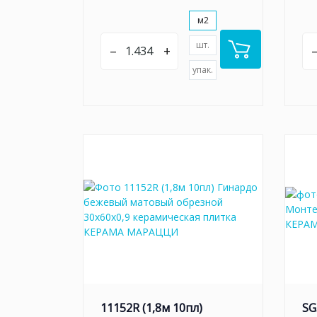
м2
шт.
–
+
упак.
11152R (1,8м 10пл)
SG