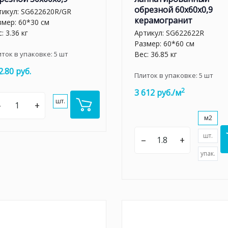
обрезной 60x60x0,9
тикул:
SG622620R/GR
керамогранит
змер: 60*30 см
: 3.36 кг
Артикул:
SG622622R
Размер: 60*60 см
иток в упаковке:
5
шт
Вес: 36.85 кг
2.80 руб.
Плиток в упаковке:
5
шт
2
3 612 руб./м
шт.
–
+
м2
шт.
–
+
упак.