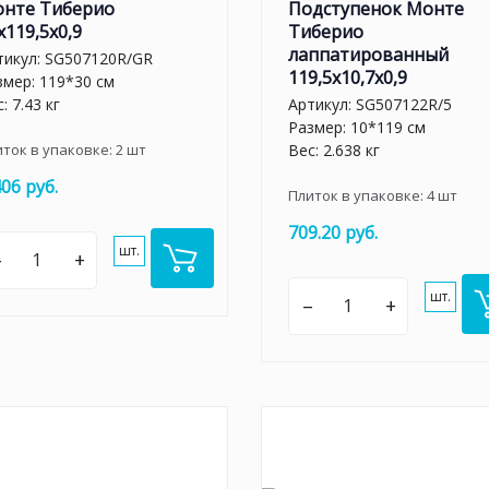
нте Тиберио
Подступенок Монте
x119,5x0,9
Тиберио
лаппатированный
тикул:
SG507120R/GR
119,5x10,7x0,9
змер: 119*30 см
: 7.43 кг
Артикул:
SG507122R/5
Размер: 10*119 см
иток в упаковке:
2
шт
Вес: 2.638 кг
406 руб.
Плиток в упаковке:
4
шт
709.20 руб.
шт.
–
+
шт.
–
+