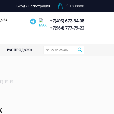
0
товаров
Вход
/
Регистрация
д. 54
+7(495) 672-34-08
+7(964) 777-79-22
А
РАСПРОДАЖА
ЦИИ
ж