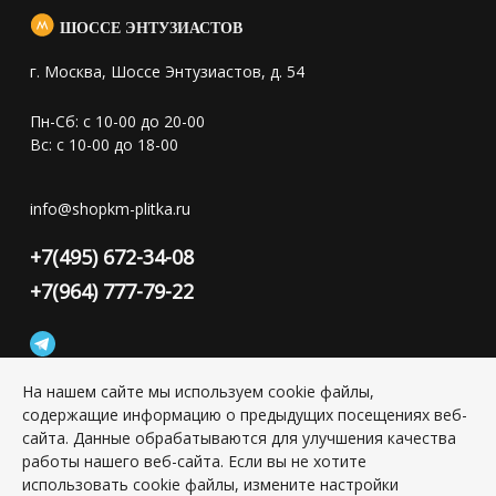
ШОССЕ ЭНТУЗИАСТОВ
г. Москва, Шоссе Энтузиастов, д. 54
Пн-Сб: с 10-00 до 20-00
Вс: с 10-00 до 18-00
info@shopkm-plitka.ru
+7(495) 672-34-08
+7(964) 777-79-22
На нашем сайте мы используем cookie файлы,
содержащие информацию о предыдущих посещениях веб-
Конфиденциальность персональной информации
сайта. Данные обрабатываются для улучшения качества
работы нашего веб-сайта. Если вы не хотите
использовать cookie файлы, измените настройки
Copyright © 2026 ИП Григорьян Юлия Сергеевна, ИНН: