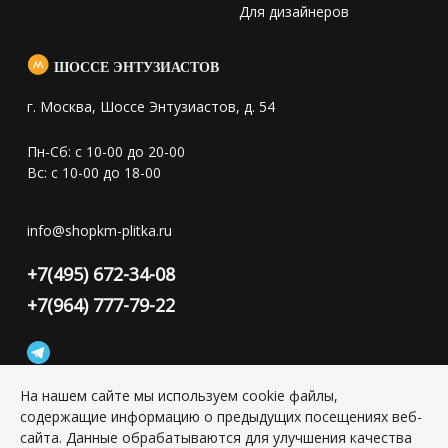
Для дизайнеров
ШОССЕ ЭНТУЗИАСТОВ
г. Москва, Шоссе Энтузиастов, д. 54
Пн-Сб: с 10-00 до 20-00
Вс: с 10-00 до 18-00
info@shopkm-plitka.ru
+7(495) 672-34-08
+7(964) 777-79-22
На нашем сайте мы используем cookie файлы,
содержащие информацию о предыдущих посещениях веб-
Конфиденциальность персональной информации
сайта. Данные обрабатываются для улучшения качества