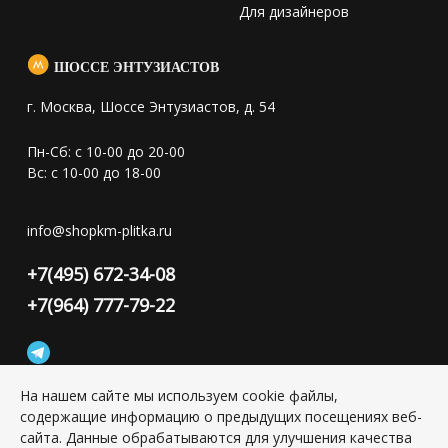
Для дизайнеров
ШОССЕ ЭНТУЗИАСТОВ
г. Москва, Шоссе Энтузиастов, д. 54
Пн-Сб: с 10-00 до 20-00
Вс: с 10-00 до 18-00
info@shopkm-plitka.ru
+7(495) 672-34-08
+7(964) 777-79-22
На нашем сайте мы используем cookie файлы,
содержащие информацию о предыдущих посещениях веб-
Конфиденциальность персональной информации
сайта. Данные обрабатываются для улучшения качества