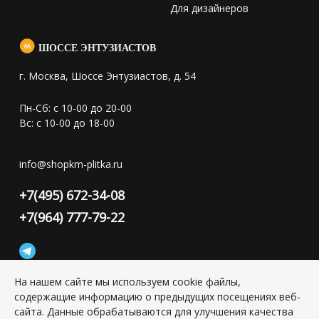
Для дизайнеров
ШОССЕ ЭНТУЗИАСТОВ
г. Москва, Шоссе Энтузиастов, д. 54
Пн-Сб: с 10-00 до 20-00
Вс: с 10-00 до 18-00
info@shopkm-plitka.ru
+7(495) 672-34-08
+7(964) 777-79-22
На нашем сайте мы используем cookie файлы,
содержащие информацию о предыдущих посещениях веб-
Конфиденциальность персональной информации
сайта. Данные обрабатываются для улучшения качества