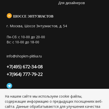
Для дизайнеров
ШОССЕ ЭНТУЗИАСТОВ
г. Москва, Шоссе Энтузиастов, д. 54
Пн-Сб: с 10-00 до 20-00
Вс: с 10-00 до 18-00
info@shopkm-plitka.ru
+7(495) 672-34-08
+7(964) 777-79-22
На нашем сайте мы используем cookie файлы,
содержащие информацию о предыдущих посещениях веб-
Конфиденциальность персональной информации
сайта. Данные обрабатываются для улучшения качества