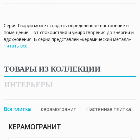
Серия Гварди может создать определенное настроение в
помещение – от спокойствия и умиротворения до энергии и
вдохновения. В серии представлен «керамический металл»
Читать все...
для отделки стен и пола в трех оригинальных расцветках:
светло-серый, антрацит и синий. Керамическая плитка под
металл – современный и популярный способ оформления
помещений, а грамотное сочетание оттенков в интерьере
ТОВАРЫ ИЗ КОЛЛЕКЦИИ
создает изумительный эффект, придавая всему
пространству глубину и выразительность. Настенная плитка
ИНТЕРЬЕРЫ
выполнена с матовой поверхностью размером 30x89,5 см.
Дополняет фоновую плитку оригинальная мозаика из
квадратов, частично украшенная объемными золотыми
полосками. Мозаичным полотном можно облицевать одну
Вся плитка
керамогранит
Настенная плитка
из стен или какое-то определенное место в комнате, в
любом случае мозаика в интерьере всегда смотрится
КЕРАМОГРАНИТ
волшебно, указывая на эксклюзивность подхода к
оформлению. Привнести особые ноты, превращая