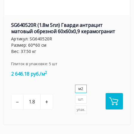
SG640520R (1.8м 5пл) Гварди антрацит
матовый обрезной 60x60x0,9 керамогранит
Артикул:
SG640520R
Размер: 60*60 см
Вес: 37.50 кг
Плиток в упаковке:
5
шт
2
2 646.18 руб./м
м2
шт.
–
+
упак.