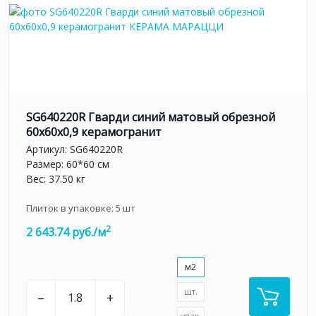
SG640220R Гварди синий матовый обрезной
60x60x0,9 керамогранит
Артикул:
SG640220R
Размер: 60*60 см
Вес: 37.50 кг
Плиток в упаковке:
5
шт
2
2 643.74 руб./м
м2
шт.
–
+