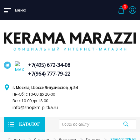
0
меню
+7(495) 672-34-08
+7(964) 777-79-22
г. Москва, Шоссе Энтузиастов, д. 54
Пн-Сб: с 10-00 до 20-00
Вс: с 10-00 до 18-00
info@shopkm-plitka.ru
КАТАЛОГ
Главная
Каталог
Венеция
Гварди
SG640220R/6BT