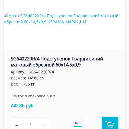
SG640220R/4 Подступенок Гварди синий
матовый обрезной 60x14,5x0,9
Артикул:
SG640220R/4
Размер: 14*60 см
Вес: 1.736 кг
Плиток в упаковке:
9
шт
442.86 руб.
шт.
–
+