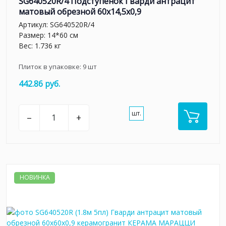
SG640520R/4 Подступенок Гварди антрацит
матовый обрезной 60x14,5x0,9
Артикул:
SG640520R/4
Размер: 14*60 см
Вес: 1.736 кг
Плиток в упаковке:
9
шт
442.86 руб.
шт.
–
+
НОВИНКА