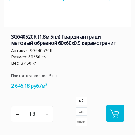
SG640520R (1.8м 5пл) Гварди антрацит
матовый обрезной 60x60x0,9 керамогранит
Артикул:
SG640520R
Размер: 60*60 см
Вес: 37.50 кг
Плиток в упаковке:
5
шт
2
2 646.18 руб./м
м2
шт.
–
+
упак.