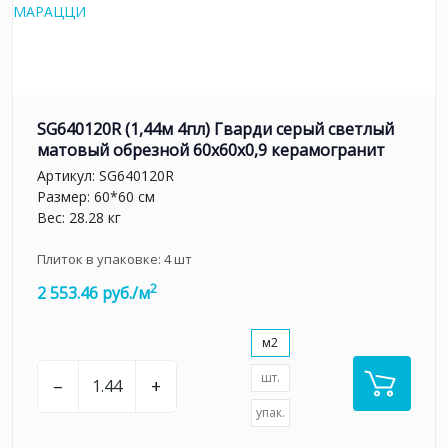
SG640120R (1,44м 4пл) Гварди серый светлый
матовый обрезной 60x60x0,9 керамогранит
Артикул:
SG640120R
Размер: 60*60 см
Вес: 28.28 кг
Плиток в упаковке:
4
шт
2
2 553.46 руб./м
м2
шт.
–
+
упак.