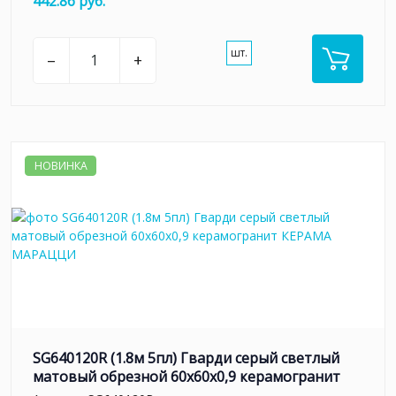
442.86 руб.
шт.
–
+
НОВИНКА
SG640120R (1.8м 5пл) Гварди серый светлый
матовый обрезной 60x60x0,9 керамогранит