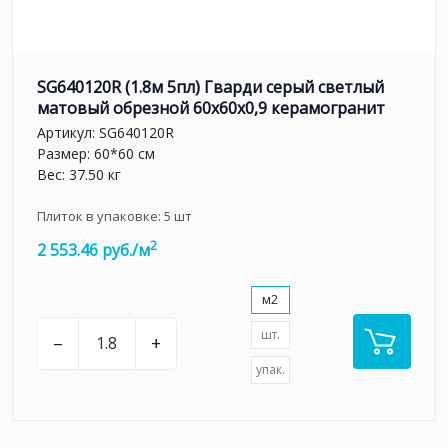
SG640120R (1.8м 5пл) Гварди серый светлый
матовый обрезной 60x60x0,9 керамогранит
Артикул:
SG640120R
Размер: 60*60 см
Вес: 37.50 кг
Плиток в упаковке:
5
шт
2
2 553.46 руб./м
м2
шт.
–
+
упак.