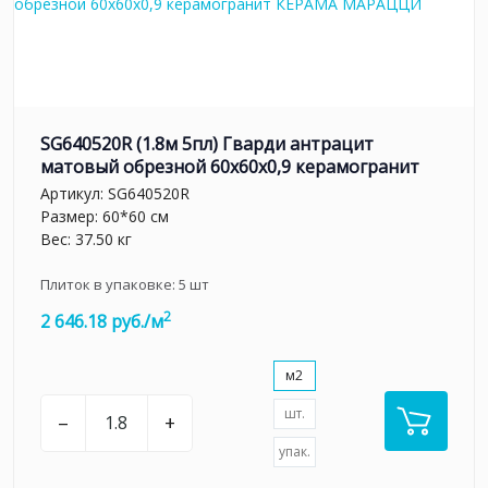
SG640520R (1.8м 5пл) Гварди антрацит
матовый обрезной 60x60x0,9 керамогранит
Артикул:
SG640520R
Размер: 60*60 см
Вес: 37.50 кг
Плиток в упаковке:
5
шт
2
2 646.18 руб./м
м2
шт.
–
+
упак.