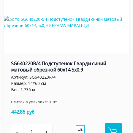
SG640220R/4 Подступенок Гварди синий
матовый обрезной 60x14,5x0,9
Артикул:
SG640220R/4
Размер: 14*60 см
Вес: 1.736 кг
Плиток в упаковке:
9
шт
442.86 руб.
шт.
–
+