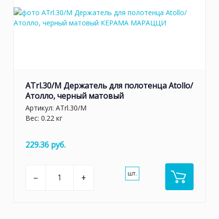
конусовидными ножками из массива дерева — каждый из
вариантов заметно меняет характер мебели и открывает
новые сценарии компоновки пространства.
Серия Atollo/Атолло не ограничена рамками ванной
комнаты. Тумбы этой линейки уместны в прихожей, спальне,
гостиной — везде, где нужна аккуратная система хранения с
продуманным дизайном. Сдержанная итальянская эстетика и
ATrl.30/M Держатель для полотенца Atollo/
внимание к деталям, свойственные KERAMA MARAZZI,
Атолло, черный матовый
делают коллекцию универсальным выбором для самых
Артикул:
ATrl.30/M
разных помещений.
Вес: 0.22 кг
229.36 руб.
шт.
–
+