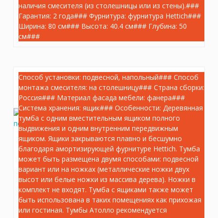
наличия смесителя (из столешницы или из стены).###
Гарантия: 2 года### Фурнитура: фурнитура Hettich###
шт.
–
+
Ширина: 80 см### Высота: 40.4 см### Глубина: 50
см###
Способ установки: подвесной, напольный### Способ
монтажа смесителя: на столешницу### Страна сборки:
Россия### Материал фасада мебели: фанера###
Система хранения: ящик### Особенности: Деревянная
тумба с одним вместительным ящиком полного
выдвижения и одним внутренним передвижным
ящиком. Ящики закрываются плавно и бесшумно
благодаря амортизирующей фурнитуре Hettich. Тумба
может быть размещена двумя способами: подвесной
вариант или на ножках (металлические ножки двух
высот или белые ножки из массива дерева). Ножки в
AT.80/WD Тумба Atollo/Атолло напольная/
комплект не входят. Тумба с ящиками также может
подвесная с ящиком 80, деревянная
быть использована в таких помещениях как прихожая
Артикул:
AT.80/WD
или гостиная. Тумбы Атолло рекомендуется