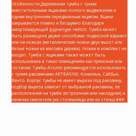
Особенности:Деревянная тумба с тремя
вместительными ящиками полного выдвижения и
одним внутренним передвижным ящиком. Ящики
закрываются плавно и бесшумно благодаря
амортизирующей фурнитуре Hettich. Тумба может
AT.110/WD Тумба Atollo/Атолло напольная/
быть размещена двумя способами: подвесной вариант
подвесная с ящиками 110, деревянная
или на ножках (металлические ножки двух высот или
Артикул:
AT.110/WD
белые ножки из массива дерева). Ножки в комплект не
Вес: 49 кг
входят. Тумба с ящиками также может быть
использована в таких помещениях как прихожая или
гостиная. Тумбы Атолло рекомендуется использовать
26 560.80 руб.
с тремя раковинами ARTBASINS: Конкилья, Саббья,
Венто. Корпус тумбы не имеет выреза под раковину,
подбор выреза зависит от выбранной раковины, ее
шт.
–
+
расположения на тумбе (встроенная или накладная) и
наличия смесителя (из столешницы или из стены).###