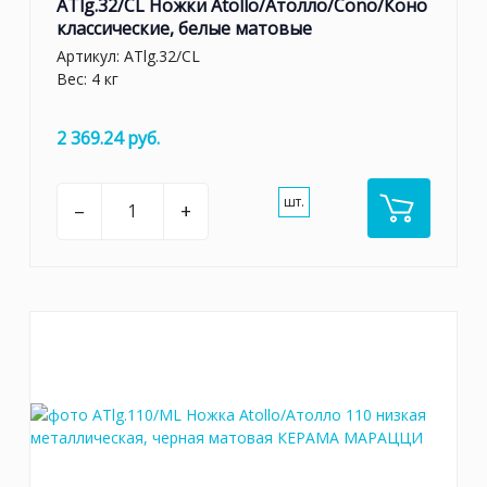
ATlg.32/CL Ножки Atollo/Атолло/Cono/Коно
классические, белые матовые
Артикул:
ATlg.32/CL
Вес: 4 кг
2 369.24 руб.
шт.
–
+