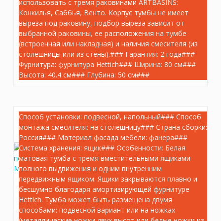
Вес: 33.5 кг
использовать с тремя раковинами ARTBASINS:
Конкилья, Саббья, Венто. Корпус тумбы не имеет
выреза под раковину, подбор выреза зависит от
18 371.98 руб.
выбранной раковины, ее расположения на тумбе
(встроенная или накладная) и наличия смесителя (из
столешницы или из стены).### Гарантия: 2 года###
шт.
–
+
Фурнитура: фурнитура Hettich### Ширина: 80 см###
Высота: 40.4 см### Глубина: 50 см###
Способ установки: подвесной, напольный### Способ
монтажа смесителя: на столешницу### Страна сборки:
Россия### Материал фасада мебели: фанера###
Система хранения: ящик### Особенности: Белая
матовая тумба с тремя вместительными ящиками
полного выдвижения и одним внутренним
передвижным ящиком. Ящики закрываются плавно и
бесшумно благодаря амортизирующей фурнитуре
Hettich. Тумба может быть размещена двумя
способами: подвесной вариант или на ножках
(металлические ножки двух высот или белые ножки из