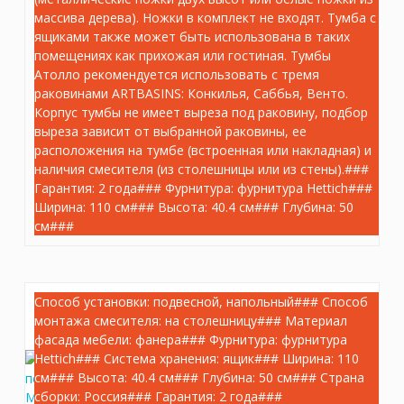
AT.110/WHT.M Тумба Atollo/Атолло
массива дерева). Ножки в комплект не входят. Тумба с
напольная/подвесная с ящиками 110,
ящиками также может быть использована в таких
белая матовая
помещениях как прихожая или гостиная. Тумбы
Артикул:
AT.110/WHT.M
Атолло рекомендуется использовать с тремя
Вес: 48.5 кг
раковинами ARTBASINS: Конкилья, Саббья, Венто.
Корпус тумбы не имеет выреза под раковину, подбор
выреза зависит от выбранной раковины, ее
26 560.80 руб.
расположения на тумбе (встроенная или накладная) и
наличия смесителя (из столешницы или из стены).###
Гарантия: 2 года### Фурнитура: фурнитура Hettich###
шт.
–
+
Ширина: 110 см### Высота: 40.4 см### Глубина: 50
см###
Способ установки: подвесной, напольный### Способ
монтажа смесителя: на столешницу### Материал
фасада мебели: фанера### Фурнитура: фурнитура
Hettich### Система хранения: ящик### Ширина: 110
см### Высота: 40.4 см### Глубина: 50 см### Страна
сборки: Россия### Гарантия: 2 года###