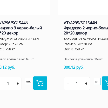
/A296/SG1544N
VT/A295/SG1544N
еджио 3 черно-белый
Фреджио 2 черно-бел
*20 декор
20*20 декор
тикул:
VT/A296/SG1544N
Артикул:
VT/A295/SG1544N
змер: 20*20 см
Размер: 20*20 см
: 0.758 кг
Вес: 0.758 кг
иток в упаковке:
16
шт
Плиток в упаковке:
16
шт
0.12 руб.
300.12 руб.
шт.
шт.
–
+
–
+