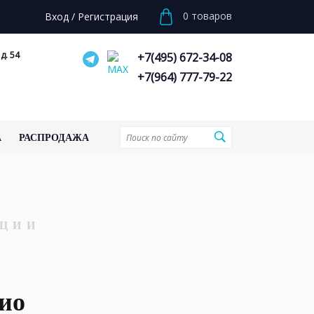
0
товаров
Вход
/
Регистрация
д. 54
+7(495) 672-34-08
+7(964) 777-79-22
А
РАСПРОДАЖА
ЦИИ
ио