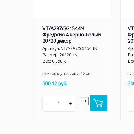
VT/A297/SG1544N
VT
Фреджио 4 черно-белый
Фр
20*20 декор
20
Артикул:
VT/A297/SG1544N
Ар
Размер: 20*20 см
Ра
Вес: 0.758 кг
Вес
Плиток в упаковке:
16
шт
Пл
300.12 руб.
30
шт.
–
+