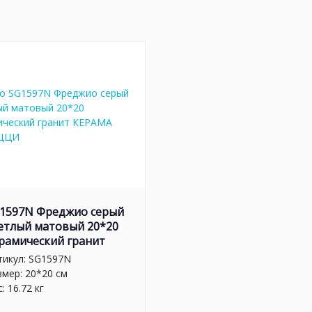
1597N Фреджио серый
етлый матовый 20*20
рамический гранит
тикул:
SG1597N
змер: 20*20 см
: 16.72 кг