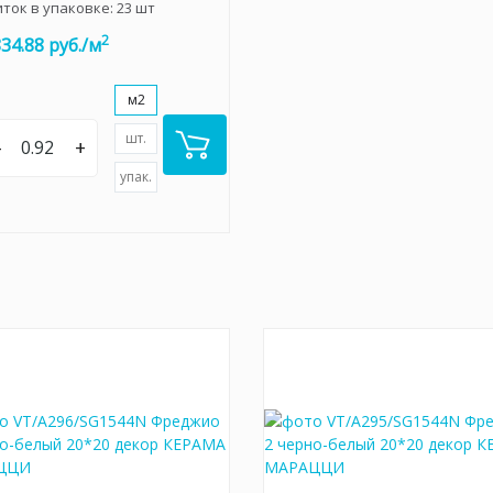
иток в упаковке:
23
шт
2
834.88 руб./м
м2
шт.
–
+
упак.