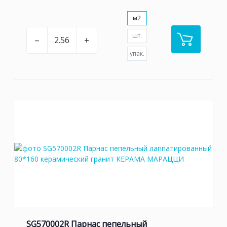
м2
шт.
–
+
упак.
SG570002R Парнас пепельный