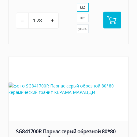
м2
шт.
–
+
упак.
SG841700R Парнас серый обрезной 80*80