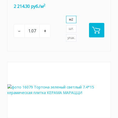
2
2 214.30 руб./м
м2
шт.
–
+
упак.