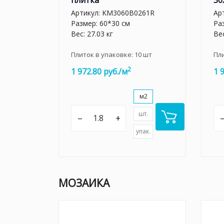
плитка
30
Артикул:
KM3060B0261R
Ар
Размер: 60*30 см
Ра
Вес: 27.03 кг
Вес
Плиток в упаковке:
10
шт
Пл
2
1 972.80 руб./м
1 
м2
шт.
–
+
упак.
МОЗАИКА