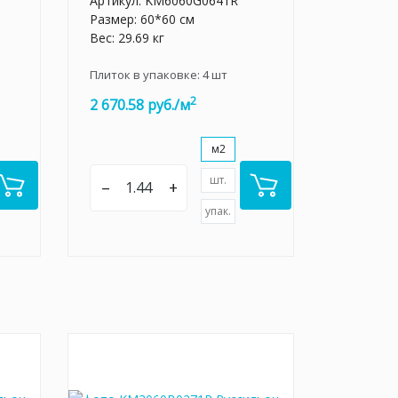
Артикул:
KM6060G0641R
Размер: 60*60 см
Вес: 29.69 кг
Плиток в упаковке:
4
шт
2
2 670.58 руб./м
м2
шт.
–
+
упак.