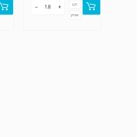
шт.
–
+
упак.