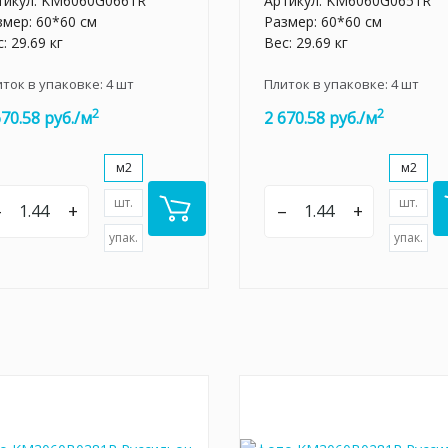
тикул:
KM6060G0661R
Артикул:
KM6060G0651R
змер: 60*60 см
Размер: 60*60 см
: 29.69 кг
Вес: 29.69 кг
иток в упаковке:
4
шт
Плиток в упаковке:
4
шт
2
2
670.58 руб./м
2 670.58 руб./м
м2
м2
шт.
шт.
–
+
–
+
упак.
упак.