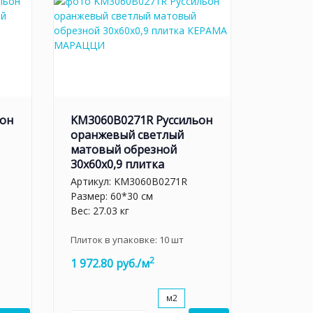
ьон
KM3060B0271R Руссильон
оранжевый светлый
матовый обрезной
30x60x0,9 плитка
Артикул:
KM3060B0271R
Размер: 60*30 см
Вес: 27.03 кг
Плиток в упаковке:
10
шт
2
1 972.80 руб./м
м2