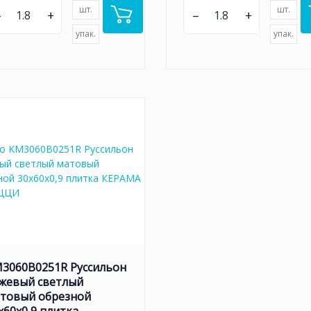
шт.
шт.
–
+
–
+
упак.
упак.
3060B0251R Руссильон
жевый светлый
товый обрезной