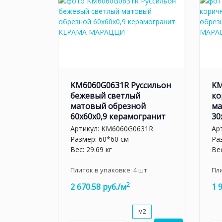
KM6060G0631R Руссильон
KM
бежевый светлый
ко
матовый обрезной
ма
60x60x0,9 керамогранит
30
Артикул:
KM6060G0631R
Ар
Размер: 60*60 см
Ра
Вес: 29.69 кг
Вес
Плиток в упаковке:
4
шт
Пл
2
2 670.58 руб./м
1 
м2