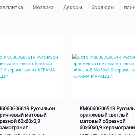
ая плитка
Мозаика
Декоры
бордюры
пли
6060G0661R Руссильон
KM6060G0651R Руссил
ричневый матовый
оранжевый светлый
резной 60x60x0,9
матовый обрезной
рамогранит
60x60x0,9 керамограни