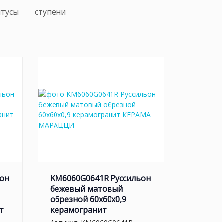
нтусы
ступени
ьон
KM6060G0641R Руссильон
бежевый матовый
обрезной 60x60x0,9
т
керамогранит