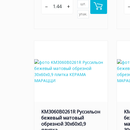
шт.
–
+
упак.
KM3060B0261R Руссильон
KM
бежевый матовый
бе
обрезной 30x60x0,9
ма