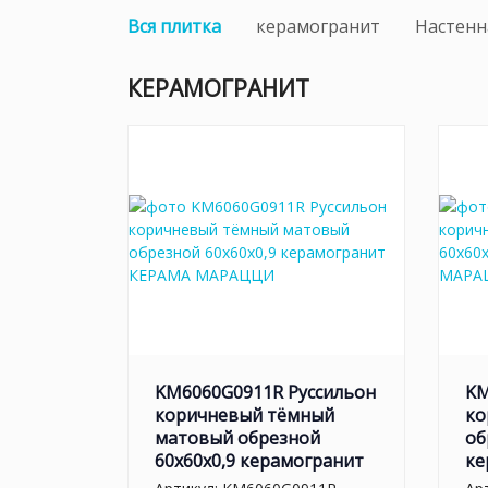
Вся плитка
керамогранит
Настенн
КЕРАМОГРАНИТ
KM6060G0911R Руссильон
KM
коричневый тёмный
ко
матовый обрезной
об
60x60x0,9 керамогранит
ке