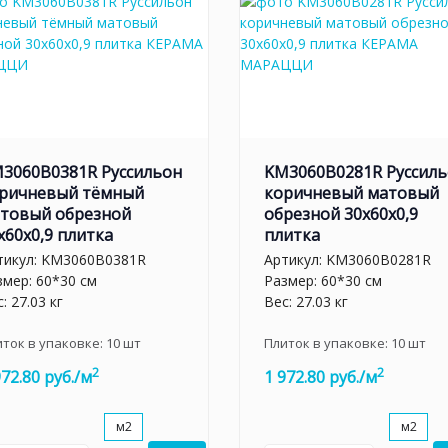
3060B0381R Руссильон
KM3060B0281R Руссил
ричневый тёмный
коричневый матовый
товый обрезной
обрезной 30x60x0,9
x60x0,9 плитка
плитка
тикул:
KM3060B0381R
Артикул:
KM3060B0281R
змер: 60*30 см
Размер: 60*30 см
: 27.03 кг
Вес: 27.03 кг
иток в упаковке:
10
шт
Плиток в упаковке:
10
шт
2
2
972.80 руб./м
1 972.80 руб./м
м2
м2