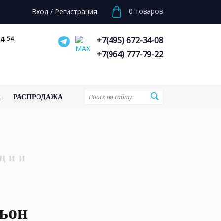
0
товаров
Вход
/
Регистрация
д. 54
+7(495) 672-34-08
+7(964) 777-79-22
А
РАСПРОДАЖА
ЦИИ
ьон