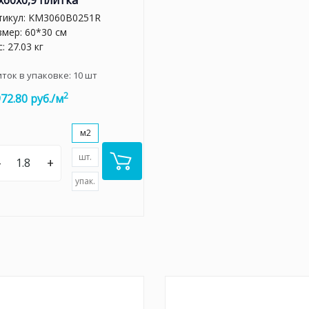
x60x0,9 плитка
тикул:
KM3060B0251R
змер: 60*30 см
: 27.03 кг
иток в упаковке:
10
шт
2
972.80 руб./м
м2
шт.
–
+
упак.