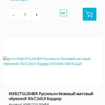
шт.
–
+
KMB2TGL004BR Руссильон бежевый матовый
обрезной 30x7,2x0,9 бордюр
Артикул:
KMB2TGL004BR