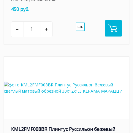
450 руб.
шт.
–
+
KML2FMF008BR Плинтус Руссильон бежевый