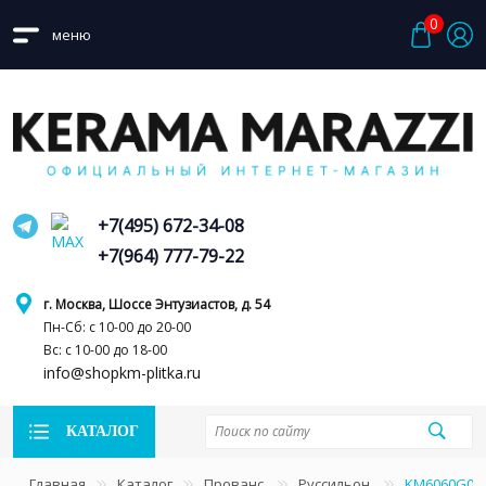
0
меню
+7(495) 672-34-08
+7(964) 777-79-22
г. Москва, Шоссе Энтузиастов, д. 54
Пн-Сб: с 10-00 до 20-00
Вс: с 10-00 до 18-00
info@shopkm-plitka.ru
КАТАЛОГ
Главная
Каталог
Прованс
Руссильон
KM6060G091