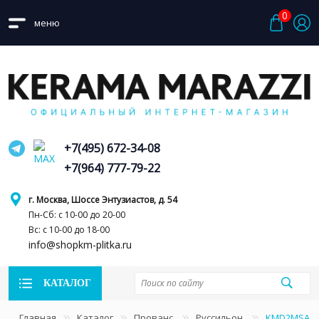
0
меню
+7(495) 672-34-08
+7(964) 777-79-22
г. Москва, Шоссе Энтузиастов, д. 54
Пн-Сб: с 10-00 до 20-00
Вс: с 10-00 до 18-00
info@shopkm-plitka.ru
КАТАЛОГ
Главная
Каталог
Прованс
Руссильон
KMD2MSA020