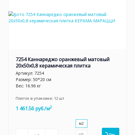
ненавязчивые оттенки бежевого, синего, зеленого и
оранжевого цвета. Сочетания фоновых и декорированных
элементов допускают различные варианты зонирования
стен по высоте и ширине. Плитка Каннареджо великолепно
смотрится в ванных комнатах, на кухнях и в других
помещениях, создавая элегантный и одновременно
современный интерьер. Материал устойчив к повреждениям,
а текстура не меняет свой первоначальный внешний вид в
течение всего срока службы.
7254 Каннареджо оранжевый матовый
20x50x0,8 керамическая плитка
Артикул:
7254
Размер: 50*20 см
Вес: 16.96 кг
Плиток в упаковке:
12
шт
2
1 461.56 руб./м
м2
шт.