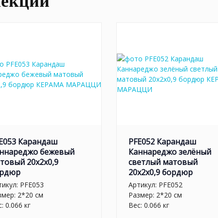
лекции
E053 Карандаш
PFE052 Карандаш
ннареджо бежевый
Каннареджо зелёный
товый 20x2x0,9
светлый матовый
рдюр
20x2x0,9 бордюр
тикул:
PFE053
Артикул:
PFE052
змер: 2*20 см
Размер: 2*20 см
: 0.066 кг
Вес: 0.066 кг