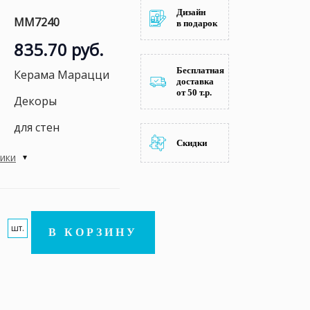
Дизайн
MM7240
в подарок
835.70 руб.
Бесплатная
Керама Марацци
доставка
от 50 т.р.
Декоры
для стен
Скидки
тики
шт.
В КОРЗИНУ