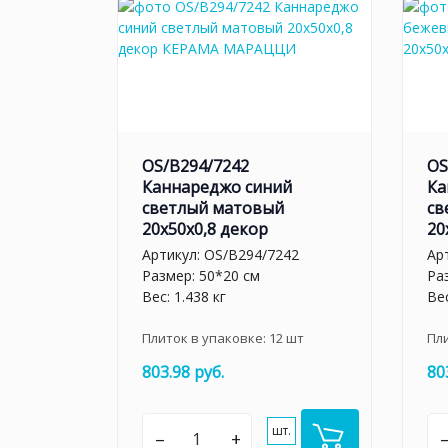
OS/B294/7242
OS
Каннареджо синий
Ка
светлый матовый
св
20x50x0,8 декор
20
Артикул:
OS/B294/7242
Ар
Размер: 50*20 см
Ра
Вес: 1.438 кг
Вес
Плиток в упаковке:
12
шт
Пл
803.98 руб.
80
шт.
–
+