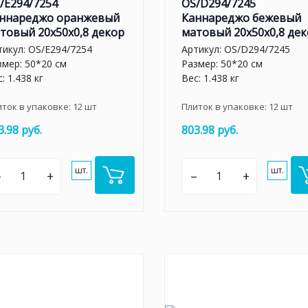
/E294/7254
OS/D294/7245
ннареджо оранжевый
Каннареджо бежевый
товый 20x50x0,8 декор
матовый 20x50x0,8 де
тикул:
OS/E294/7254
Артикул:
OS/D294/7245
змер: 50*20 см
Размер: 50*20 см
: 1.438 кг
Вес: 1.438 кг
иток в упаковке:
12
шт
Плиток в упаковке:
12
шт
3.98 руб.
803.98 руб.
шт.
шт.
–
+
–
+