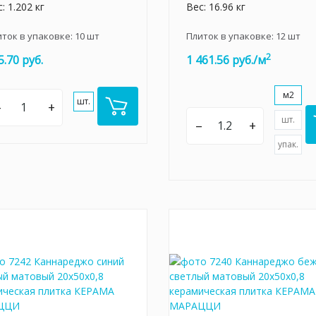
: 1.202 кг
Вес: 16.96 кг
иток в упаковке:
10
шт
Плиток в упаковке:
12
шт
2
5.70 руб.
1 461.56 руб./м
м2
шт.
–
+
шт.
–
+
упак.