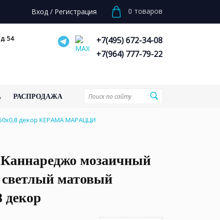
0
товаров
Вход
/
Регистрация
д. 54
+7(495) 672-34-08
+7(964) 777-79-22
А
РАСПРОДАЖА
50x0,8 декор КЕРАМА МАРАЦЦИ
Каннареджо мозаичный
 светлый матовый
8 декор