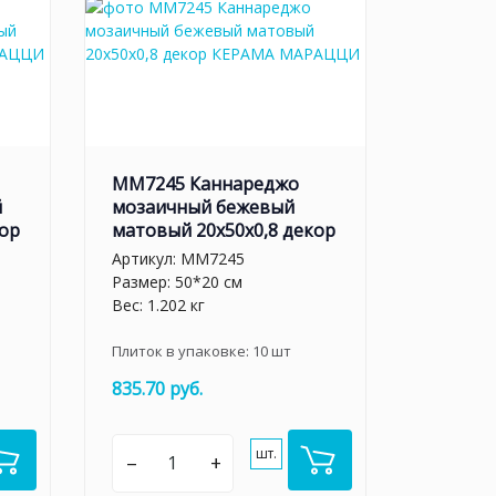
MM7245 Каннареджо
й
мозаичный бежевый
кор
матовый 20x50x0,8 декор
Артикул:
MM7245
Размер: 50*20 см
Вес: 1.202 кг
Плиток в упаковке:
10
шт
835.70 руб.
шт.
–
+