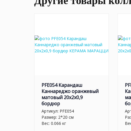
Другие товары кол
PFE054 Карандаш
PF
Каннареджо оранжевый
Ка
матовый 20x2x0,9
ма
бордюр
бо
Артикул:
PFE054
Ар
Размер: 2*20 см
Ра
Вес: 0.066 кг
Вес