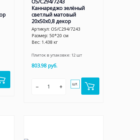
OS/C294/7243
Каннареджо зелёный
кор
светлый матовый
20x50x0,8 декор
Артикул:
OS/C294/7243
Размер: 50*20 см
Вес: 1.438 кг
Плиток в упаковке:
12
шт
803.98 руб.
шт.
–
+