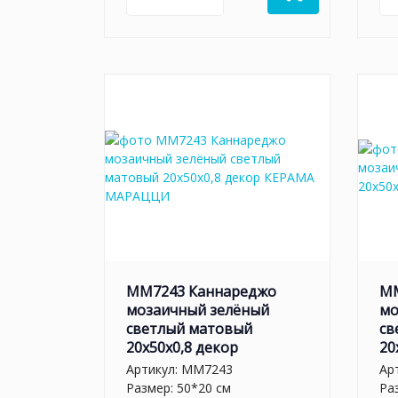
MM7243 Каннареджо
MM
мозаичный зелёный
мо
светлый матовый
св
20x50x0,8 декор
20
Артикул:
MM7243
Ар
Размер: 50*20 см
Ра