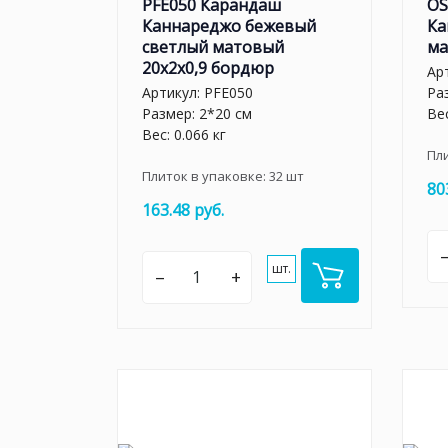
PFE050 Карандаш
OS
Каннареджо бежевый
Ка
светлый матовый
ма
20x2x0,9 бордюр
Ар
Артикул:
PFE050
Ра
Размер: 2*20 см
Вес
Вес: 0.066 кг
Пл
Плиток в упаковке:
32
шт
80
163.48 руб.
шт.
–
+