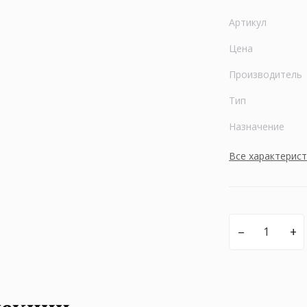
Артикул
Цена
Производитель
Тип
Назначение
Все характерис
–
+