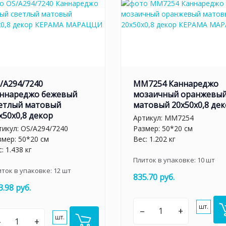
/A294/7240
MM7254 Каннареджо
ннареджо бежевый
мозаичный оранжевы
етлый матовый
матовый 20x50x0,8 де
x50x0,8 декор
Артикул:
MM7254
тикул:
OS/A294/7240
Размер: 50*20 см
змер: 50*20 см
Вес: 1.202 кг
: 1.438 кг
Плиток в упаковке:
10
шт
иток в упаковке:
12
шт
835.70 руб.
3.98 руб.
шт.
–
+
шт.
–
+