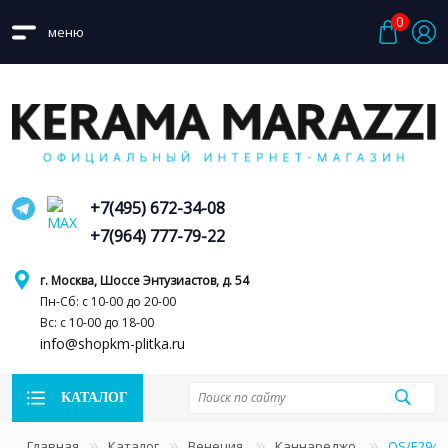
0
меню
+7(495) 672-34-08
+7(964) 777-79-22
г. Москва, Шоссе Энтузиастов, д. 54
Пн-Сб: с 10-00 до 20-00
Вс: с 10-00 до 18-00
info@shopkm-plitka.ru
КАТАЛОГ
Главная
Каталог
Венеция
Каннареджо
OS/E294/