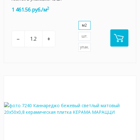
2
1 461.56 руб./м
м2
шт.
–
+
упак.