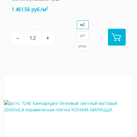
2
1 461.56 руб./м
м2
шт.
–
+
упак.