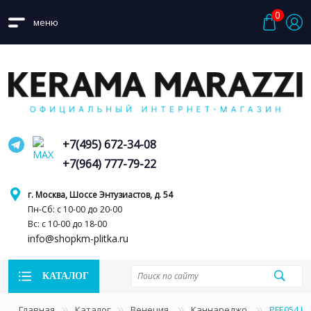
0
меню
+7(495) 672-34-08
+7(964) 777-79-22
г. Москва, Шоссе Энтузиастов, д. 54
Пн-Сб: с 10-00 до 20-00
Вс: с 10-00 до 18-00
info@shopkm-plitka.ru
КАТАЛОГ
Главная
Каталог
Венеция
Каннареджо
PFE054 К