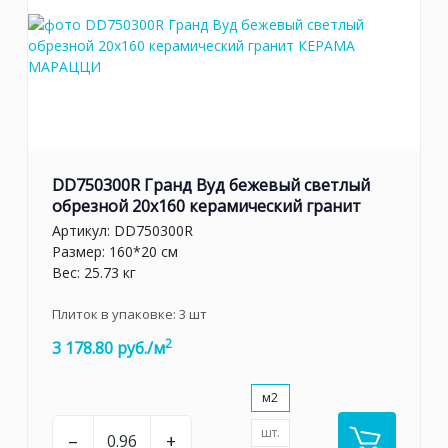
DD750300R Гранд Вуд бежевый светлый
обрезной 20x160 керамический гранит
Артикул:
DD750300R
Размер: 160*20 см
Вес: 25.73 кг
Плиток в упаковке:
3
шт
2
3 178.80 руб./м
м2
шт.
–
+