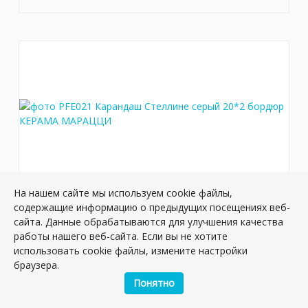
На нашем сайте мы используем cookie файлы,
содержащие информацию о предыдущих посещениях веб-
PFE021 Карандаш Стеллине серый 20*2
сайта. Данные обрабатываются для улучшения качества
бордюр
работы нашего веб-сайта. Если вы не хотите
Артикул:
PFE021
использовать cookie файлы, измените настройки
Размер: 20*20 см
браузера.
Вес: 0.066 кг
Понятно
Плиток в упаковке:
32
шт