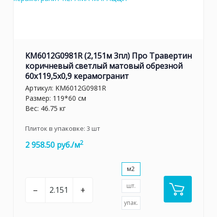
KM6012G0981R (2,151м 3пл) Про Травертин
коричневый светлый матовый обрезной
60x119,5x0,9 керамогранит
Артикул:
KM6012G0981R
Размер: 119*60 см
Вес: 46.75 кг
Плиток в упаковке:
3
шт
2
2 958.50 руб./м
м2
шт.
–
+
упак.