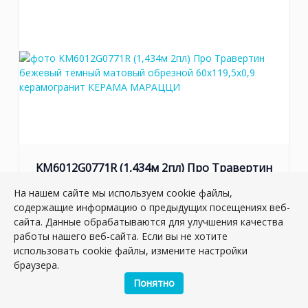
KM6012G0771R (1,434м 2пл) Про Травертин
бежевый тёмный матовый обрезной
На нашем сайте мы используем cookie файлы,
60x119,5x0,9 керамогранит
содержащие информацию о предыдущих посещениях веб-
Артикул:
KM6012G0771R
сайта. Данные обрабатываются для улучшения качества
Размер: 119*60 см
работы нашего веб-сайта. Если вы не хотите
Вес: 29.78 кг
использовать cookie файлы, измените настройки
браузера.
Плиток в упаковке:
2
шт
Понятно
2
2 958.50 руб./м