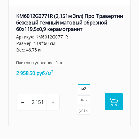
KM6012G0771R (2,151м 3пл) Про Травертин
бежевый тёмный матовый обрезной
60x119,5x0,9 керамогранит
Артикул:
KM6012G0771R
Размер: 119*60 см
Вес: 46.75 кг
Плиток в упаковке:
3
шт
2
2 958.50 руб./м
м2
шт.
–
+
упак.