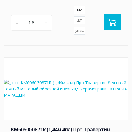
м2
шт.
–
+
упак.
KM6060G0871R (1,44м 4пл) Про Травертин