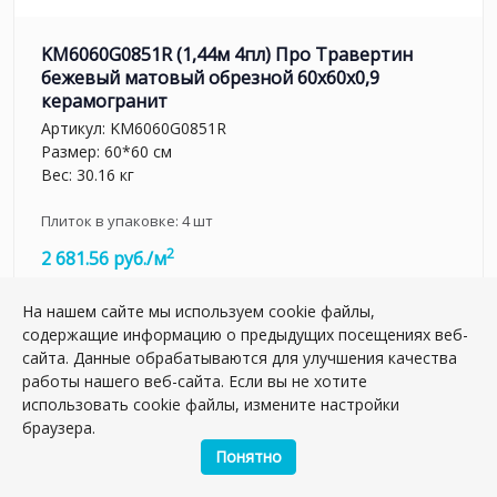
KM6060G0851R (1,44м 4пл) Про Травертин
бежевый матовый обрезной 60x60x0,9
керамогранит
Артикул:
KM6060G0851R
Размер: 60*60 см
Вес: 30.16 кг
Плиток в упаковке:
4
шт
2
2 681.56 руб./м
На нашем сайте мы используем cookie файлы,
м2
содержащие информацию о предыдущих посещениях веб-
шт.
сайта. Данные обрабатываются для улучшения качества
–
+
работы нашего веб-сайта. Если вы не хотите
упак.
использовать cookie файлы, измените настройки
браузера.
Понятно