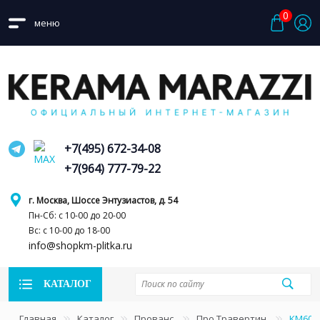
0
меню
+7(495) 672-34-08
+7(964) 777-79-22
г. Москва, Шоссе Энтузиастов, д. 54
Пн-Сб: с 10-00 до 20-00
Вс: с 10-00 до 18-00
info@shopkm-plitka.ru
КАТАЛОГ
Главная
Каталог
Прованс
Про Травертин
KM606