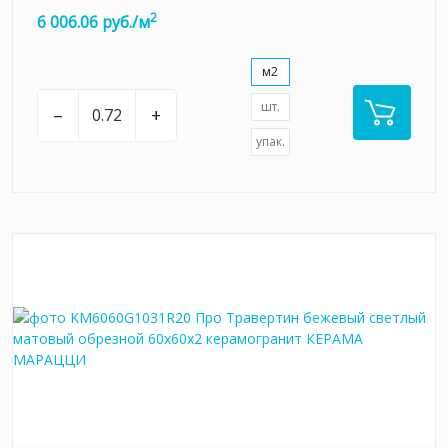
2
6 006.06 руб./м
м2
шт.
–
+
упак.