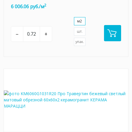
2
6 006.06 руб./м
м2
шт.
–
+
упак.