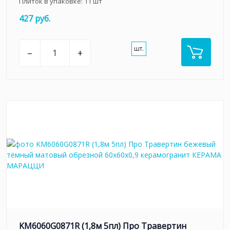
Плиток в упаковке:
11
шт
427 руб.
шт.
–
+
KM6060G0871R (1,8м 5пл) Про Травертин