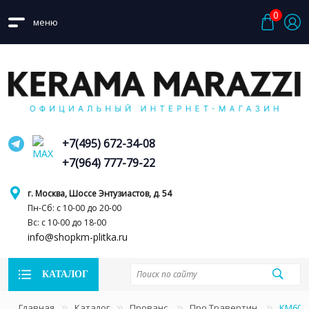
0
меню
+7(495) 672-34-08
+7(964) 777-79-22
г. Москва, Шоссе Энтузиастов, д. 54
Пн-Сб: с 10-00 до 20-00
Вс: с 10-00 до 18-00
info@shopkm-plitka.ru
КАТАЛОГ
Главная
Каталог
Прованс
Про Травертин
KM6012