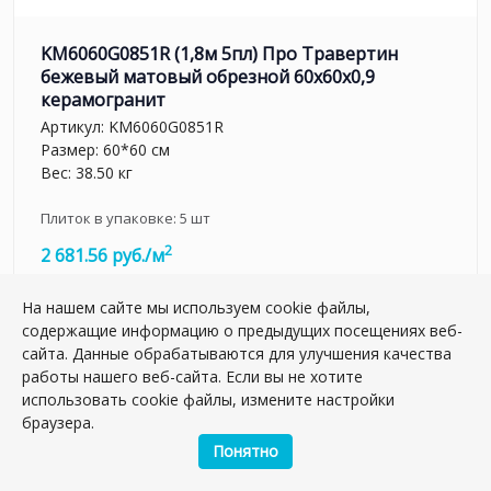
KM6060G0851R (1,8м 5пл) Про Травертин
бежевый матовый обрезной 60x60x0,9
керамогранит
Артикул:
KM6060G0851R
Размер: 60*60 см
Вес: 38.50 кг
Плиток в упаковке:
5
шт
2
2 681.56 руб./м
На нашем сайте мы используем cookie файлы,
м2
содержащие информацию о предыдущих посещениях веб-
шт.
сайта. Данные обрабатываются для улучшения качества
–
+
работы нашего веб-сайта. Если вы не хотите
упак.
использовать cookie файлы, измените настройки
браузера.
Понятно