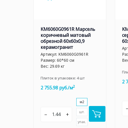
KM6060G0961R Марсель
KM
коричневый матовый
се
обрезной 60x60x0,9
60
керамогранит
Ар
Артикул:
KM6060G0961R
Ра
Размер: 60*60 см
Вес
Вес: 29.69 кг
Пл
Плиток в упаковке:
4
шт
2 
2
2 755.98 руб./м
м2
шт.
–
+
упак.