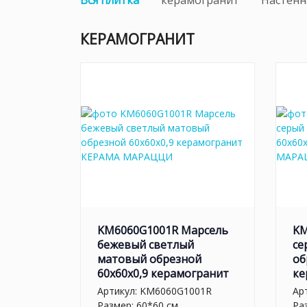
Вся плитка
керамогранит
Настенн
КЕРАМОГРАНИТ
KM6060G1001R Марсель
KM
бежевый светлый
се
матовый обрезной
об
60x60x0,9 керамогранит
ке
Артикул:
KM6060G1001R
Ар
Размер: 60*60 см
Ра