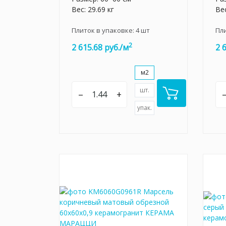
Вес: 29.69 кг
Вес
Плиток в упаковке:
4
шт
Пл
2
2 615.68 руб./м
2 
м2
шт.
–
+
упак.