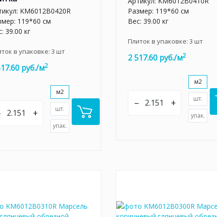
Артикул:
KM6012B0410R
тикул:
KM6012B0420R
Размер: 119*60 см
змер: 119*60 см
Вес: 39.00 кг
: 39.00 кг
Плиток в упаковке:
3
шт
иток в упаковке:
3
шт
2
2 517.60 руб./м
2
517.60 руб./м
м2
м2
шт.
–
+
шт.
–
+
упак.
упак.