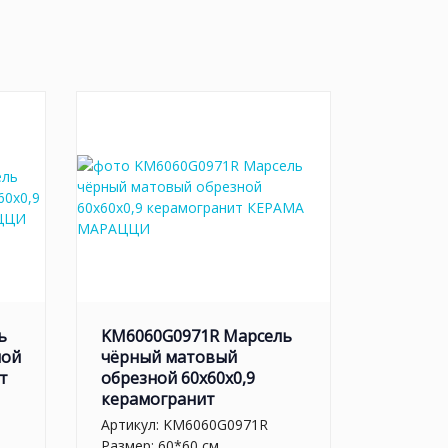
ь
KM6060G0971R Марсель
ной
чёрный матовый
т
обрезной 60x60x0,9
керамогранит
Артикул:
KM6060G0971R
Размер: 60*60 см