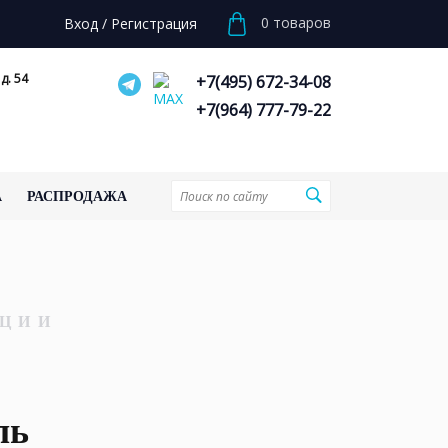
0
товаров
Вход
/
Регистрация
д. 54
+7(495) 672-34-08
+7(964) 777-79-22
А
РАСПРОДАЖА
ЦИИ
ль