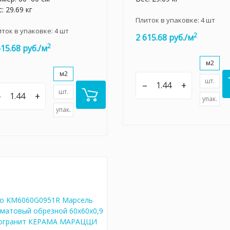
: 29.69 кг
Плиток в упаковке:
4
шт
иток в упаковке:
4
шт
2
2 615.68 руб./м
2
615.68 руб./м
м2
м2
шт.
–
+
шт.
–
+
упак.
упак.