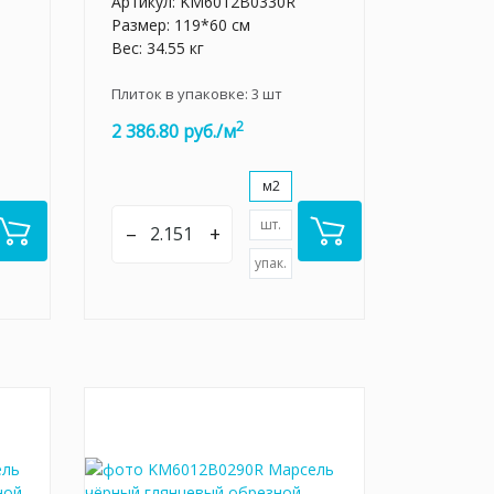
Артикул:
KM6012B0330R
Размер: 119*60 см
Вес: 34.55 кг
Плиток в упаковке:
3
шт
2
2 386.80 руб./м
м2
шт.
–
+
упак.