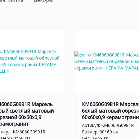
ая плитка
Декоры
6060G0991R Марсель
KM6060G0981R Марсел
рый светлый матовый
белый матовый обрез
резной 60x60x0,9
60x60x0,9 керамограни
рамогранит
Артикул:
KM6060G0981R
тикул:
KM6060G0991R
Размер: 60*60 см
змер: 60*60 см
Вес: 29.69 кг