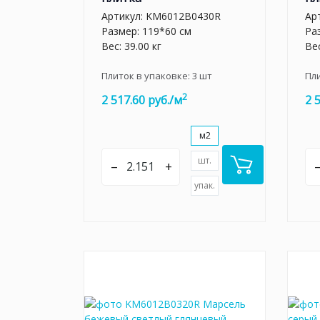
Артикул:
KM6012B0430R
Ар
Размер: 119*60 см
Ра
Вес: 39.00 кг
Вес
Плиток в упаковке:
3
шт
Пл
2
2 517.60 руб./м
2 
м2
шт.
–
+
упак.