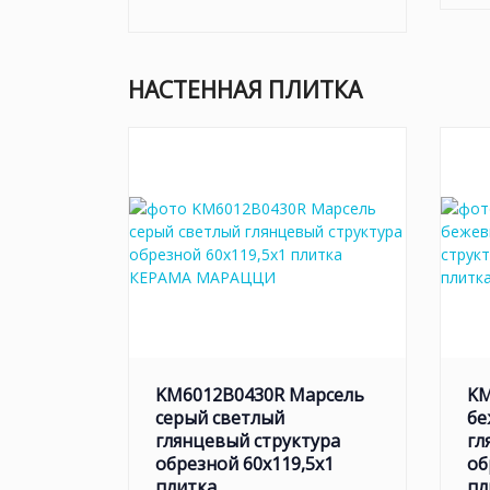
НАСТЕННАЯ ПЛИТКА
KM6012B0430R Марсель
KM
серый светлый
бе
глянцевый структура
гл
обрезной 60x119,5x1
об
плитка
пл