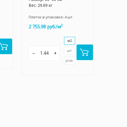
Вес: 29.69 кг
Плиток в упаковке:
4
шт
2
2 755.98 руб./м
м2
шт.
–
+
упак.