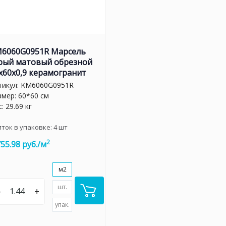
6060G0951R Марсель
рый матовый обрезной
x60x0,9 керамогранит
тикул:
KM6060G0951R
змер: 60*60 см
: 29.69 кг
иток в упаковке:
4
шт
2
755.98 руб./м
м2
шт.
–
+
упак.