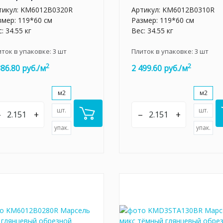
тикул:
KM6012B0320R
Артикул:
KM6012B0310R
змер: 119*60 см
Размер: 119*60 см
: 34.55 кг
Вес: 34.55 кг
иток в упаковке:
3
шт
Плиток в упаковке:
3
шт
2
2
386.80 руб./м
2 499.60 руб./м
м2
м2
шт.
шт.
–
+
–
+
упак.
упак.