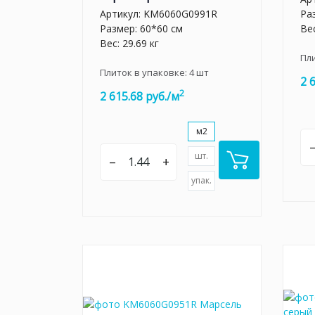
Артикул:
KM6060G0991R
Ра
Размер: 60*60 см
Вес
Вес: 29.69 кг
Пл
Плиток в упаковке:
4
шт
2 
2
2 615.68 руб./м
м2
шт.
–
+
упак.