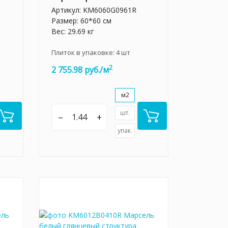
Артикул:
KM6060G0961R
Размер: 60*60 см
Вес: 29.69 кг
Плиток в упаковке:
4
шт
2
2 755.98 руб./м
м2
шт.
–
+
упак.