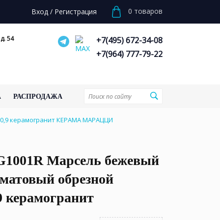
0
товаров
Вход
/
Регистрация
д. 54
+7(495) 672-34-08
+7(964) 777-79-22
А
РАСПРОДАЖА
x0,9 керамогранит КЕРАМА МАРАЦЦИ
1001R Марсель бежевый
 матовый обрезной
9 керамогранит