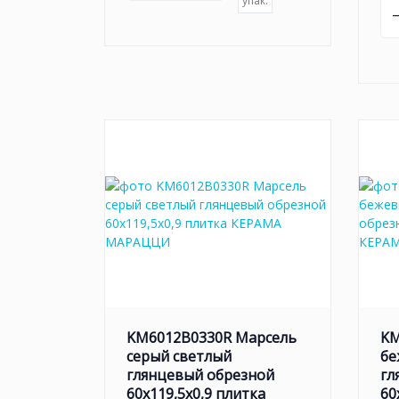
упак.
KM6012B0330R Марсель
KM
серый светлый
бе
глянцевый обрезной
гл
60x119,5x0,9 плитка
60