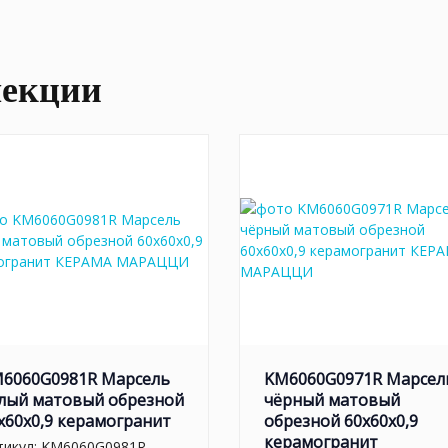
лекции
6060G0981R Марсель
KM6060G0971R Марсел
лый матовый обрезной
чёрный матовый
x60x0,9 керамогранит
обрезной 60x60x0,9
керамогранит
тикул:
KM6060G0981R