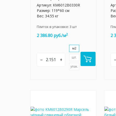
Артикул:
KM6012B0330R
Ар
Размер: 119*60 см
Ра
Вес: 34.55 кг
Вес
Плиток в упаковке:
3
шт
Пл
2
2 386.80 руб./м
2 
м2
шт.
–
+
упак.