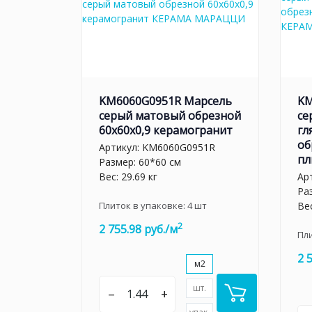
KM6060G0951R Марсель
KM
серый матовый обрезной
се
60x60x0,9 керамогранит
гл
об
Артикул:
KM6060G0951R
пл
Размер: 60*60 см
Вес: 29.69 кг
Ар
Ра
Плиток в упаковке:
4
шт
Вес
2
2 755.98 руб./м
Пл
2 
м2
шт.
–
+