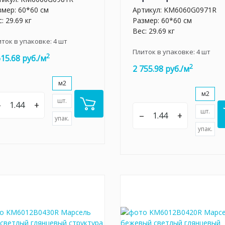
змер: 60*60 см
Артикул:
KM6060G0971R
: 29.69 кг
Размер: 60*60 см
Вес: 29.69 кг
иток в упаковке:
4
шт
Плиток в упаковке:
4
шт
2
615.68 руб./м
2
2 755.98 руб./м
м2
м2
шт.
–
+
шт.
–
+
упак.
упак.