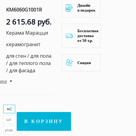
Дизайн
KM6060G1001R
в подарок
2 615.68 руб.
Бесплатная
Керама Марацци
доставка
от 50 т.р.
керамогранит
для стен / для пола
/ для теплого пола
Скидки
/ для фасада
тики
м2
шт.
В КОРЗИНУ
упак.