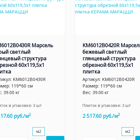
6012B0430R Марсель
KM6012B0420R Марсел
рый светлый
бежевый светлый
янцевый структура
глянцевый структура
резной 60x119,5x1
обрезной 60x119,5x1
итка
плитка
тикул:
KM6012B0430R
Артикул:
KM6012B0420R
змер: 119*60 см
Размер: 119*60 см
: 39.00 кг
Вес: 39.00 кг
иток в упаковке:
3
шт
Плиток в упаковке:
3
шт
2
2
517.60 руб./м
2 517.60 руб./м
м2
м2