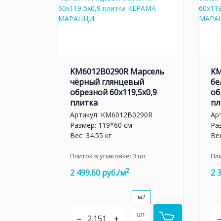
KM6012B0290R Марсель
KM
чёрный глянцевый
бе
обрезной 60x119,5x0,9
об
плитка
пл
Артикул:
KM6012B0290R
Ар
Размер: 119*60 см
Ра
Вес: 34.55 кг
Вес
Плиток в упаковке:
3
шт
Пл
2
2 499.60 руб./м
2 
м2
шт.
–
+