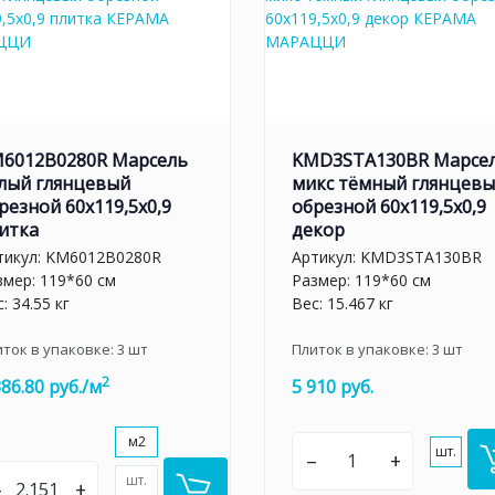
6012B0280R Марсель
KMD3STA130BR Марсе
лый глянцевый
микс тёмный глянцев
резной 60x119,5x0,9
обрезной 60x119,5x0,9
итка
декор
тикул:
KM6012B0280R
Артикул:
KMD3STA130BR
змер: 119*60 см
Размер: 119*60 см
: 34.55 кг
Вес: 15.467 кг
иток в упаковке:
3
шт
Плиток в упаковке:
3
шт
2
386.80 руб./м
5 910 руб.
м2
шт.
–
+
шт.
–
+