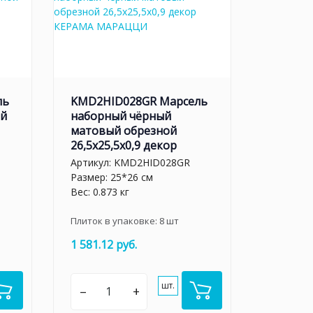
ль
KMD2HID028GR Марсель
ый
наборный чёрный
матовый обрезной
26,5x25,5x0,9 декор
Артикул:
KMD2HID028GR
Размер: 25*26 см
Вес: 0.873 кг
Плиток в упаковке:
8
шт
1 581.12 руб.
шт.
–
+