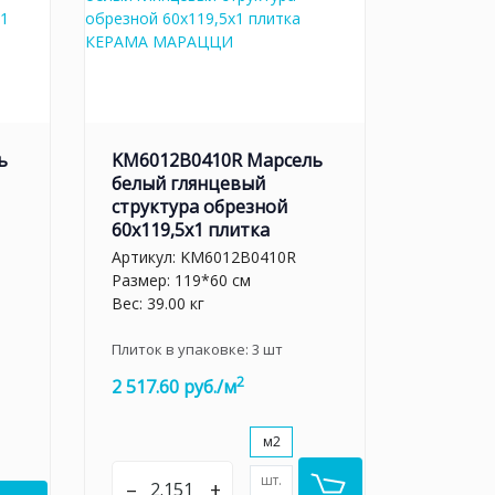
ь
KM6012B0410R Марсель
белый глянцевый
структура обрезной
60x119,5x1 плитка
Артикул:
KM6012B0410R
Размер: 119*60 см
Вес: 39.00 кг
Плиток в упаковке:
3
шт
2
2 517.60 руб./м
м2
шт.
–
+