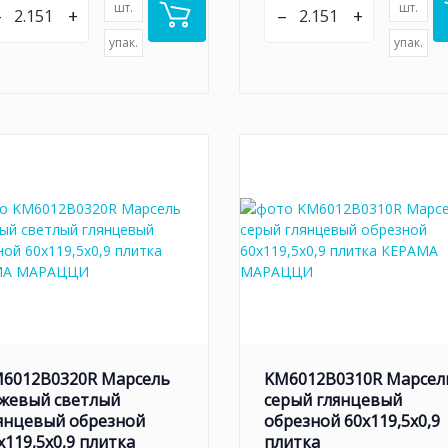
шт.
шт.
–
+
–
+
упак.
упак.
6012B0320R Марсель
KM6012B0310R Марсел
жевый светлый
серый глянцевый
янцевый обрезной
обрезной 60x119,5x0,9
x119,5x0,9 плитка
плитка