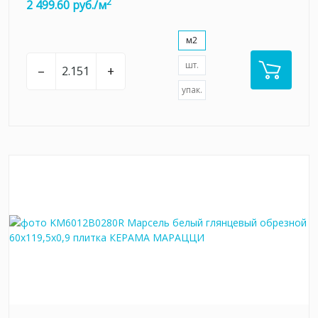
2
2 499.60 руб./м
м2
шт.
–
+
упак.