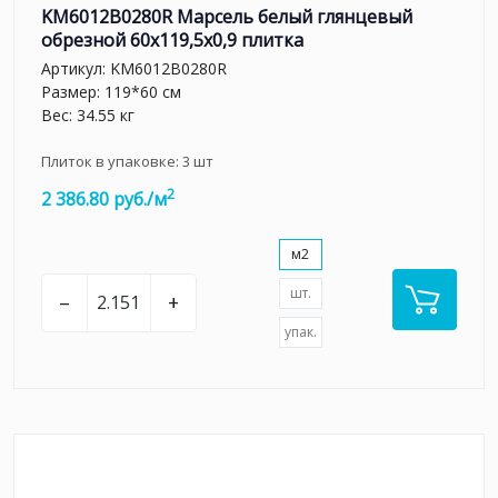
KM6012B0280R Марсель белый глянцевый
обрезной 60x119,5x0,9 плитка
Артикул:
KM6012B0280R
Размер: 119*60 см
Вес: 34.55 кг
Плиток в упаковке:
3
шт
2
2 386.80 руб./м
м2
шт.
–
+
упак.