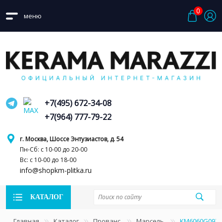
0
меню
+7(495) 672-34-08
+7(964) 777-79-22
г. Москва, Шоссе Энтузиастов, д. 54
Пн-Сб: с 10-00 до 20-00
Вс: с 10-00 до 18-00
info@shopkm-plitka.ru
КАТАЛОГ
Главная
Каталог
Прованс
Марсель
KM6060G0971