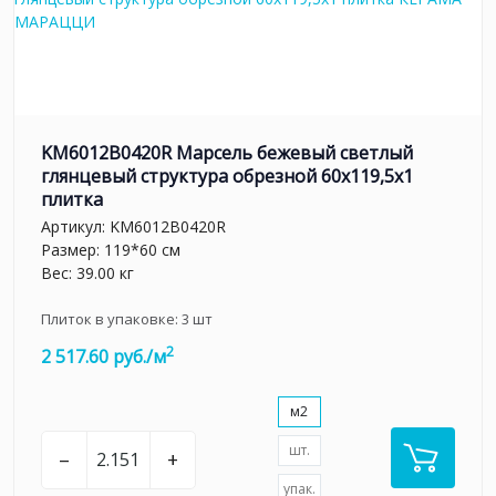
KM6012B0420R Марсель бежевый светлый
глянцевый структура обрезной 60x119,5x1
плитка
Артикул:
KM6012B0420R
Размер: 119*60 см
Вес: 39.00 кг
Плиток в упаковке:
3
шт
2
2 517.60 руб./м
м2
шт.
–
+
упак.