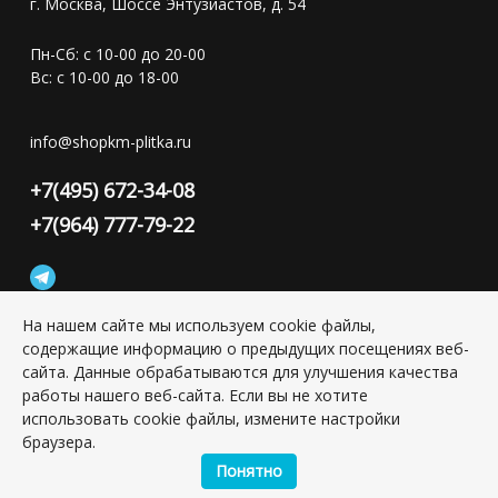
г. Москва, Шоссе Энтузиастов, д. 54
Пн-Сб: с 10-00 до 20-00
Вс: с 10-00 до 18-00
info@shopkm-plitka.ru
+7(495) 672-34-08
+7(964) 777-79-22
На нашем сайте мы используем cookie файлы,
содержащие информацию о предыдущих посещениях веб-
Конфиденциальность персональной информации
сайта. Данные обрабатываются для улучшения качества
работы нашего веб-сайта. Если вы не хотите
использовать cookie файлы, измените настройки
Copyright © 2026 ИП Григорьян Юлия Сергеевна, ИНН:
браузера.
501703338416
Понятно