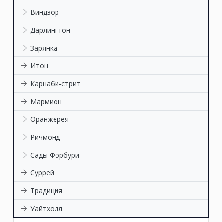
Виндзор
Дарлингтон
Зарянка
Итон
Карнаби-стрит
Мармион
Оранжерея
Ричмонд
Сады Форбури
Суррей
Традиция
Уайтхолл