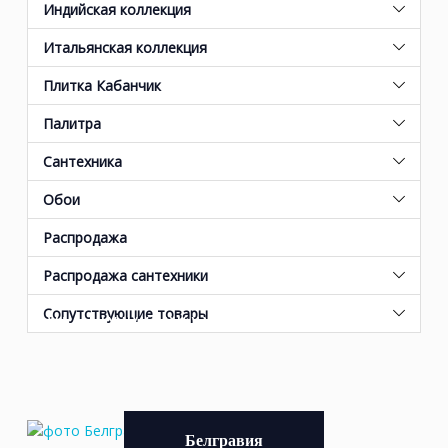
Индийская коллекция
Итальянская коллекция
Плитка Кабанчик
Палитра
Сантехника
Обои
Распродажа
Прованс - все новинки 2026 года
Распродажа сантехники
от KERAMA MARAZZI
Сопутствующие товары
Белгравия