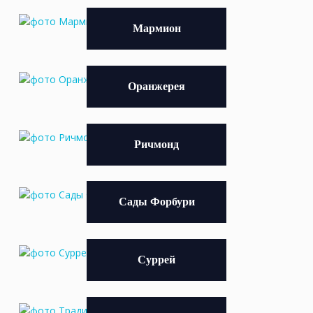
Мармион
Оранжерея
Ричмонд
Сады Форбури
Суррей