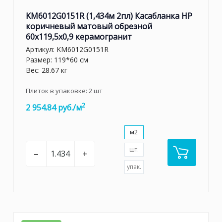
KM6012G0151R (1,434м 2пл) Касабланка HP
коричневый матовый обрезной
60x119,5x0,9 керамогранит
Артикул:
KM6012G0151R
Размер: 119*60 см
Вес: 28.67 кг
Плиток в упаковке:
2
шт
2
2 954.84 руб./м
м2
шт.
–
+
упак.