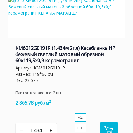
KM6012G0191R (1,434м 2пл) Касабланка HP
бежевый светлый матовый обрезной
60x119,5x0,9 керамогранит
Артикул:
KM6012G0191R
Размер: 119*60 см
Вес: 28.67 кг
Плиток в упаковке:
2
шт
2
2 865.78 руб./м
м2
шт.
–
+