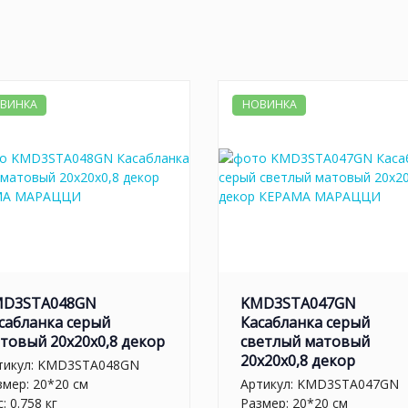
ВИНКА
НОВИНКА
MD3STA048GN
KMD3STA047GN
сабланка серый
Касабланка серый
товый 20x20x0,8 декор
светлый матовый
20x20x0,8 декор
тикул:
KMD3STA048GN
змер: 20*20 см
Артикул:
KMD3STA047GN
: 0.758 кг
Размер: 20*20 см