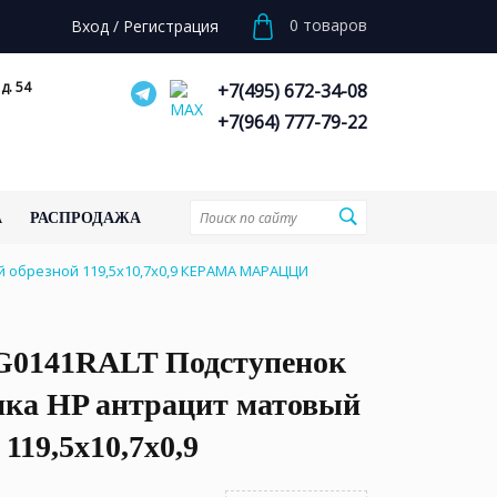
0
товаров
Вход
/
Регистрация
д. 54
+7(495) 672-34-08
+7(964) 777-79-22
А
РАСПРОДАЖА
 обрезной 119,5x10,7x0,9 КЕРАМА МАРАЦЦИ
0141RALT Подступенок
нка HP антрацит матовый
 119,5x10,7x0,9