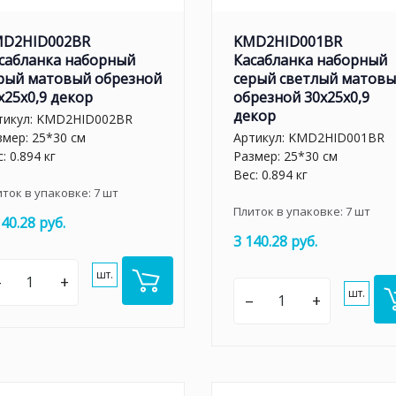
D2HID002BR
KMD2HID001BR
сабланка наборный
Касабланка наборный
рый матовый обрезной
серый светлый матов
x25x0,9 декор
обрезной 30x25x0,9
декор
тикул:
KMD2HID002BR
змер: 25*30 см
Артикул:
KMD2HID001BR
: 0.894 кг
Размер: 25*30 см
Вес: 0.894 кг
иток в упаковке:
7
шт
Плиток в упаковке:
7
шт
140.28 руб.
3 140.28 руб.
шт.
–
+
шт.
–
+