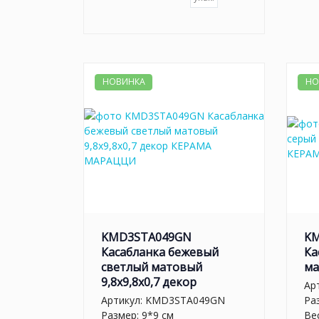
НОВИНКА
НО
KMD3STA049GN
K
Касабланка бежевый
Ка
светлый матовый
ма
9,8x9,8x0,7 декор
Ар
Артикул:
KMD3STA049GN
Ра
Размер: 9*9 см
Вес