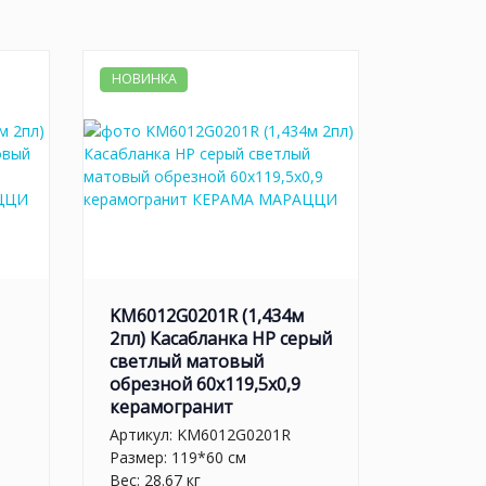
НОВИНКА
KM6012G0201R (1,434м
2пл) Касабланка HP серый
светлый матовый
обрезной 60x119,5x0,9
керамогранит
Артикул:
KM6012G0201R
Размер: 119*60 см
Вес: 28.67 кг