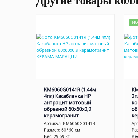
Другие товары кол
НО
KM6060G0141R (1.44м
KM
4пл) Касабланка HP
2п
антрацит матовый
ко
обрезной 60x60x0,9
об
керамогранит
ке
Артикул:
KM6060G0141R
Ар
Размер: 60*60 см
Ра
Вес: 29.69 кг
Вес