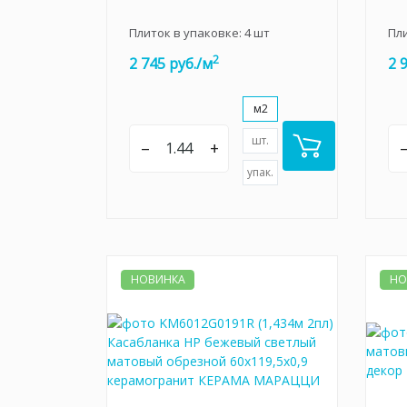
Плиток в упаковке:
4
шт
Пл
2
2 745 руб./м
2 
м2
шт.
–
+
упак.
НОВИНКА
НО