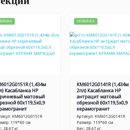
лекции
ВИНКА
НОВИНКА
6012G0151R (1,434м
KM6012G0141R (1,434м
л) Касабланка HP
2пл) Касабланка HP
ричневый матовый
антрацит матовый
резной 60x119,5x0,9
обрезной 60x119,5x0,9
рамогранит
керамогранит
тикул:
KM6012G0151R
Артикул:
KM6012G0141R
змер: 119*60 см
Размер: 119*60 см
: 28.67 кг
Вес: 28.67 кг