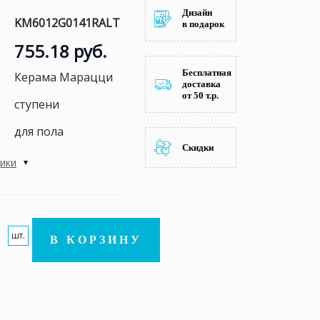
Дизайн
KM6012G0141RALT
в подарок
755.18 руб.
Бесплатная
Керама Марацци
доставка
от 50 т.р.
ступени
для пола
Скидки
тики
шт.
В КОРЗИНУ