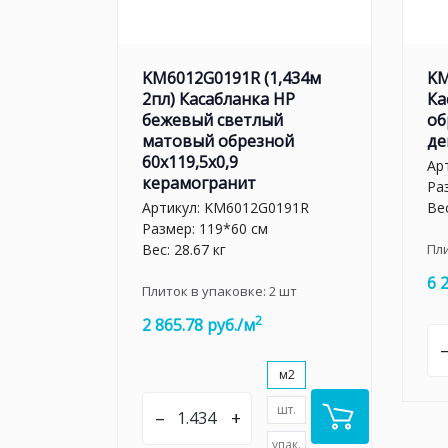
KM6012G0191R (1,434м
KM
2пл) Касабланка HP
Ка
бежевый светлый
об
матовый обрезной
де
60x119,5x0,9
Ар
керамогранит
Ра
Артикул:
KM6012G0191R
Вес
Размер: 119*60 см
Вес: 28.67 кг
Пл
6 
Плиток в упаковке:
2
шт
2
2 865.78 руб./м
м2
шт.
–
+
упак.