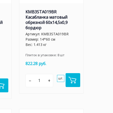
KMB3STA019BR
Касабланка матовый
ый
обрезной 60x14,5x0,9
бордюр
Артикул:
KMB3STA019BR
Размер: 14*60 см
Вес: 1.413 кг
Плиток в упаковке:
8
шт
822.28 руб.
шт.
–
+