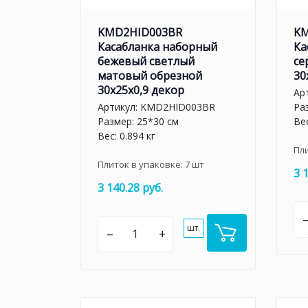
KMD2HID003BR
KM
Касабланка наборный
Ка
бежевый светлый
се
матовый обрезной
30
30x25x0,9 декор
Ар
Артикул:
KMD2HID003BR
Ра
Размер: 25*30 см
Вес
Вес: 0.894 кг
Пл
Плиток в упаковке:
7
шт
3 
3 140.28 руб.
шт.
–
+