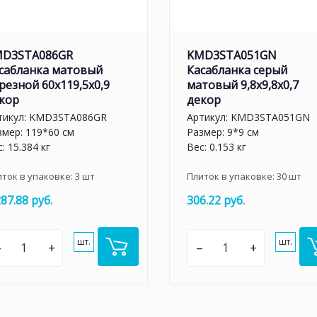
D3STA086GR
KMD3STA051GN
сабланка матовый
Касабланка серый
резной 60x119,5x0,9
матовый 9,8x9,8x0,7
кор
декор
тикул:
KMD3STA086GR
Артикул:
KMD3STA051GN
змер: 119*60 см
Размер: 9*9 см
: 15.384 кг
Вес: 0.153 кг
иток в упаковке:
3
шт
Плиток в упаковке:
30
шт
287.88 руб.
306.22 руб.
шт.
шт.
–
+
–
+