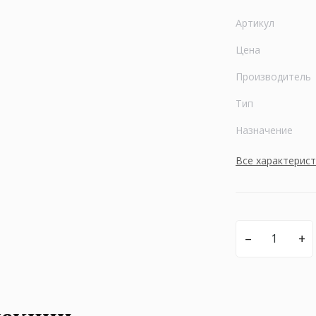
Артикул
Цена
Производитель
Тип
Назначение
Все характерис
–
+