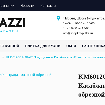
компании
Новости
Контакты
г. Москва, Шоссе Энтузиастов, 
Пн-Сб: с 10-00 до 20-00
Вс: с 10-00 до 18-00
info@shopkm-plitka.ru
ЛЯ ВАННОЙ
ПЛИТКА ДЛЯ КУХНИ
ОБОИ
САНТЕХНИК
KM6012G0141RALT Подступенок Касабланка HP антрацит матовый
KM6012G
Касабла
обрезной