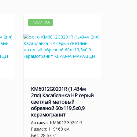
НОВИНКА
KM6012G0201R (1,434м
2пл) Касабланка HP серый
светлый матовый
обрезной 60x119,5x0,9
керамогранит
Артикул:
KM6012G0201R
Размер: 119*60 см
Вес: 28.67 кг