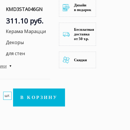
Дизайн
KMD3STA046GN
в подарок
311.10 руб.
Бесплатная
Керама Марацци
доставка
от 50 т.р.
Декоры
для стен
Скидки
тики
шт.
В КОРЗИНУ