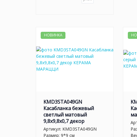
НОВИНКА
НО
KMD3STA049GN
K
Касабланка бежевый
Ка
светлый матовый
ма
9,8x9,8x0,7 декор
Ар
Артикул:
KMD3STA049GN
Ра
Размер: 9*9 см
Вес