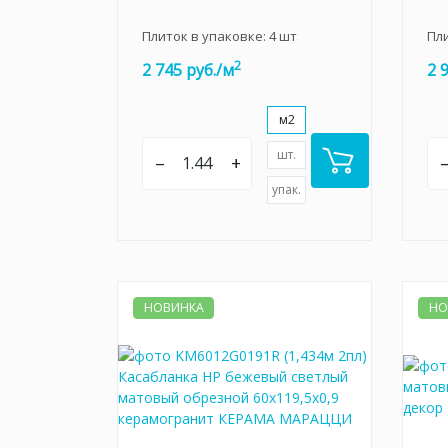
Плиток в упаковке:
4
шт
Пл
2
2 745 руб./м
2 
м2
шт.
–
+
упак.
НОВИНКА
НО