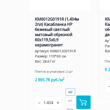
KM6012G0191R (1,434м
KM
2пл) Касабланка HP
Ка
бежевый светлый
об
матовый обрезной
де
60x119,5x0,9
Ар
керамогранит
Ра
Артикул:
KM6012G0191R
Вес
Размер: 119*60 см
Вес: 28.67 кг
Пл
6 
Плиток в упаковке:
2
шт
2
2 865.78 руб./м
м2
шт.
–
+
упак.