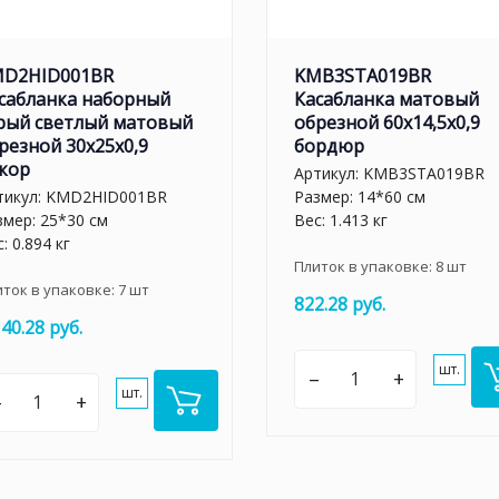
D2HID001BR
KMB3STA019BR
сабланка наборный
Касабланка матовый
рый светлый матовый
обрезной 60x14,5x0,9
резной 30x25x0,9
бордюр
кор
Артикул:
KMB3STA019BR
тикул:
KMD2HID001BR
Размер: 14*60 см
змер: 25*30 см
Вес: 1.413 кг
: 0.894 кг
Плиток в упаковке:
8
шт
иток в упаковке:
7
шт
822.28 руб.
140.28 руб.
шт.
–
+
шт.
–
+