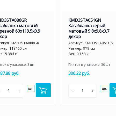
D3STA086GR
KMD3STA051GN
сабланка матовый
Касабланка серый
резной 60x119,5x0,9
матовый 9,8x9,8x0,7
кор
декор
тикул:
KMD3STA086GR
Артикул:
KMD3STA051GN
змер: 119*60 см
Размер: 9*9 см
: 15.384 кг
Вес: 0.153 кг
иток в упаковке:
3
шт
Плиток в упаковке:
30
шт
287.88 руб.
306.22 руб.
шт.
шт.
–
+
–
+