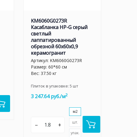
KM6060G0273R
Касабланка HP-G серый
светлый
лаппатированный
обрезной 60x60x0,9
керамогранит
Артикул:
KM6060G0273R
Размер: 60*60 см
Вес: 37.50 кг
Плиток в упаковке:
5
шт
2
3 247.64 руб./м
м2
шт.
–
+
упак.