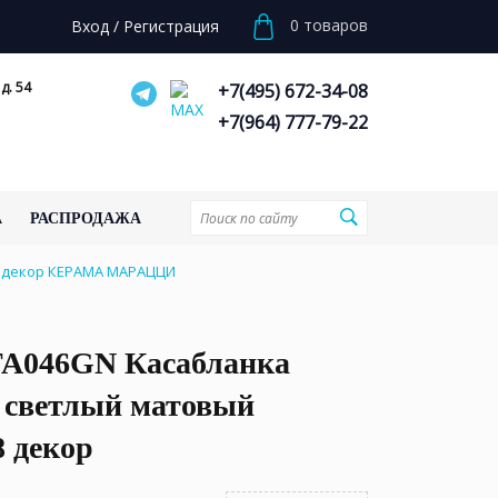
0
товаров
Вход
/
Регистрация
д. 54
+7(495) 672-34-08
+7(964) 777-79-22
А
РАСПРОДАЖА
8 декор КЕРАМА МАРАЦЦИ
A046GN Касабланка
 светлый матовый
8 декор