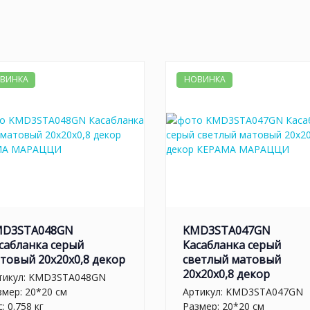
ВИНКА
НОВИНКА
MD3STA048GN
KMD3STA047GN
сабланка серый
Касабланка серый
товый 20x20x0,8 декор
светлый матовый
20x20x0,8 декор
тикул:
KMD3STA048GN
змер: 20*20 см
Артикул:
KMD3STA047GN
: 0.758 кг
Размер: 20*20 см