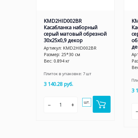
KMD2HID002BR
KM
Касабланка наборный
Ка
серый матовый обрезной
се
30x25x0,9 декор
об
де
Артикул:
KMD2HID002BR
Размер: 25*30 см
Ар
Вес: 0.894 кг
Ра
Вес
Плиток в упаковке:
7
шт
Пл
3 140.28 руб.
3 
шт.
–
+