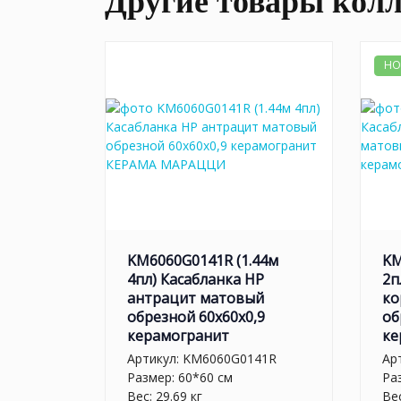
Другие товары кол
НО
KM6060G0141R (1.44м
KM
4пл) Касабланка HP
2п
антрацит матовый
ко
обрезной 60x60x0,9
об
керамогранит
ке
Артикул:
KM6060G0141R
Ар
Размер: 60*60 см
Ра
Вес: 29.69 кг
Вес