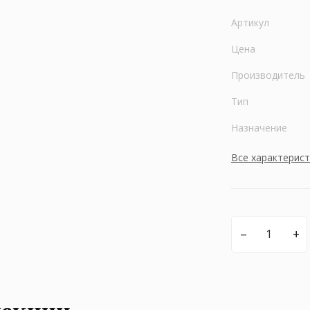
Артикул
Цена
Производитель
Тип
Назначение
Все характерис
–
+