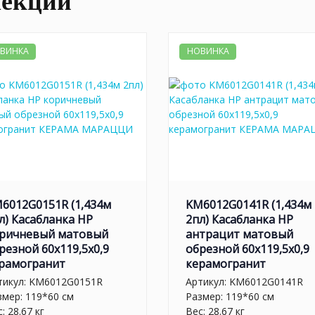
лекции
ВИНКА
НОВИНКА
6012G0151R (1,434м
KM6012G0141R (1,434м
л) Касабланка HP
2пл) Касабланка HP
ричневый матовый
антрацит матовый
резной 60x119,5x0,9
обрезной 60x119,5x0,9
рамогранит
керамогранит
тикул:
KM6012G0151R
Артикул:
KM6012G0141R
змер: 119*60 см
Размер: 119*60 см
: 28.67 кг
Вес: 28.67 кг