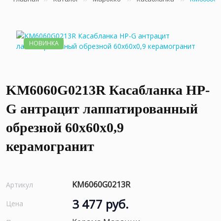
НОВИНКА
KM6060G0213R Касабланка HP-
G антрацит лаппатированный
обрезной 60x60x0,9
керамогранит
KM6060G0213R
Артикул
3 477 руб.
Цена