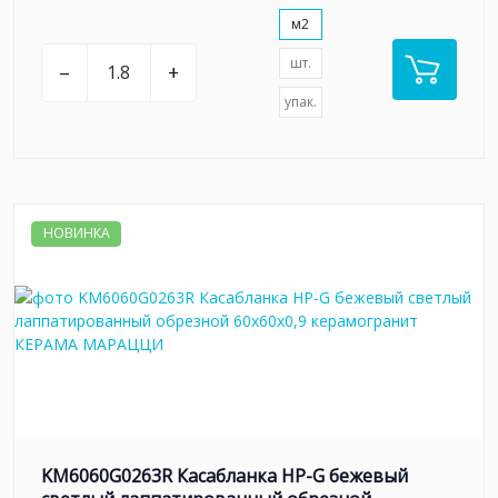
м2
шт.
–
+
упак.
НОВИНКА
KM6060G0263R Касабланка HP-G бежевый