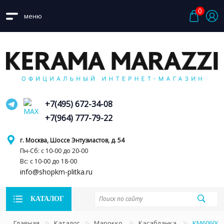
0
меню
+7(495) 672-34-08
+7(964) 777-79-22
г. Москва, Шоссе Энтузиастов, д. 54
Пн-Сб: с 10-00 до 20-00
Вс: с 10-00 до 18-00
info@shopkm-plitka.ru
КАТАЛОГ
Главная
Каталог
Марокко
Касабланка
KM6060G0