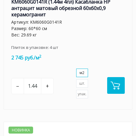
KM6060G0141R (1.44м 4пл) Касабланка HP
антрацит матовый обрезной 60x60x0,9
керамогранит
Артикул:
KM6060G0141R
Размер: 60*60 см
Вес: 29.69 кг
Плиток в упаковке:
4
шт
2
2 745 руб./м
м2
шт.
–
+
упак.
НОВИНКА