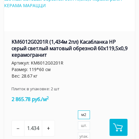
KM6012G0201R (1,434м 2пл) Касабланка HP
серый светлый матовый обрезной 60x119,5x0,9
керамогранит
Артикул:
KM6012G0201R
Размер: 119*60 см
Вес: 28.67 кг
Плиток в упаковке:
2
шт
2
2 865.78 руб./м
м2
шт.
–
+
упак.