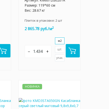
Артикул:
KM6012G0201R
Размер: 119*60 см
Вес: 28.67 кг
Плиток в упаковке:
2
шт
2
2 865.78 руб./м
м2
шт.
–
+
упак.
НОВИНКА