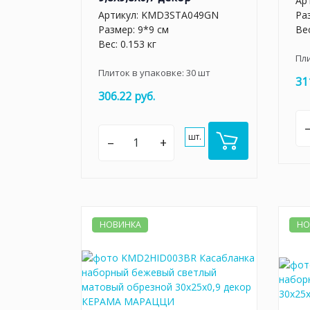
Ар
Артикул:
KMD3STA049GN
Ра
Размер: 9*9 см
Вес
Вес: 0.153 кг
Пл
Плиток в упаковке:
30
шт
31
306.22 руб.
шт.
–
+
НОВИНКА
НО