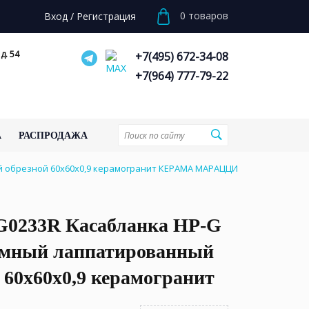
0
товаров
Вход
/
Регистрация
д. 54
+7(495) 672-34-08
+7(964) 777-79-22
А
РАСПРОДАЖА
 обрезной 60x60x0,9 керамогранит КЕРАМА МАРАЦЦИ
0233R Касабланка HP-G
ёмный лаппатированный
 60x60x0,9 керамогранит