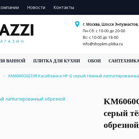
компании
Новости
Контакты
г. Москва, Шоссе Энтузиастов, 
Пн-Сб: с 10-00 до 20-00
Вс: с 10-00 до 18-00
info@shopkm-plitka.ru
ЛЯ ВАННОЙ
ПЛИТКА ДЛЯ КУХНИ
ОБОИ
САНТЕХНИК
KM6060G0233R Касабланка HP-G серый тёмный лаппатированный
KM6060G
серый т
обрезной