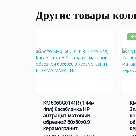
Другие товары кол
НО
KM6060G0141R (1.44м
KM
4пл) Касабланка HP
2п
антрацит матовый
ко
обрезной 60x60x0,9
об
керамогранит
ке