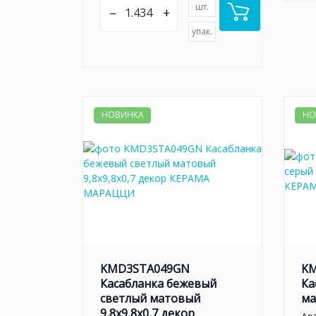
шт.
–
+
упак.
НОВИНКА
НО
KMD3STA049GN
K
Касабланка бежевый
Ка
светлый матовый
ма
9,8x9,8x0,7 декор