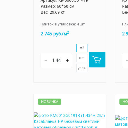
Артикул:
KM6060G0141R
Ар
Размер: 60*60 см
Ра
Вес: 29.69 кг
Вес
Плиток в упаковке:
4
шт
Пл
2
2 745 руб./м
2 
м2
шт.
–
+
упак.
НОВИНКА
НО