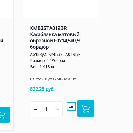
KMB3STA019BR
Касабланка матовый
ый
обрезной 60x14,5x0,9
бордюр
Артикул:
KMB3STA019BR
Размер: 14*60 см
Вес: 1.413 кг
Плиток в упаковке:
8
шт
822.28 руб.
шт.
–
+