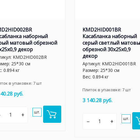
D2HID002BR
KMD2HID001BR
сабланка наборный
Касабланка наборный
рый матовый обрезной
серый светлый матов
x25x0,9 декор
обрезной 30x25x0,9
декор
тикул:
KMD2HID002BR
змер: 25*30 см
Артикул:
KMD2HID001BR
: 0.894 кг
Размер: 25*30 см
Вес: 0.894 кг
иток в упаковке:
7
шт
Плиток в упаковке:
7
шт
140.28 руб.
3 140.28 руб.
шт.
–
+
шт.
–
+