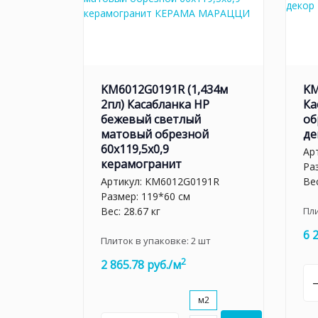
KM6012G0191R (1,434м
KM
2пл) Касабланка HP
Ка
бежевый светлый
об
матовый обрезной
де
60x119,5x0,9
Ар
керамогранит
Ра
Артикул:
KM6012G0191R
Вес
Размер: 119*60 см
Вес: 28.67 кг
Пл
6 
Плиток в упаковке:
2
шт
2
2 865.78 руб./м
м2