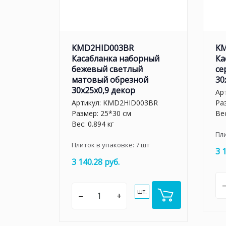
KMD2HID003BR
KM
Касабланка наборный
Ка
бежевый светлый
се
матовый обрезной
30
30x25x0,9 декор
Ар
Артикул:
KMD2HID003BR
Ра
Размер: 25*30 см
Вес
Вес: 0.894 кг
Пл
Плиток в упаковке:
7
шт
3 
3 140.28 руб.
шт.
–
+