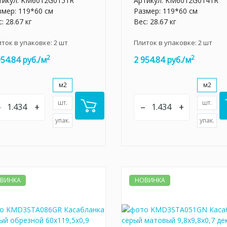
тикул:
KM6012G0151R
Артикул:
KM6012G0141R
змер: 119*60 см
Размер: 119*60 см
: 28.67 кг
Вес: 28.67 кг
иток в упаковке:
2
шт
Плиток в упаковке:
2
шт
2
2
954.84 руб./м
2 954.84 руб./м
м2
м2
шт.
шт.
–
+
–
+
упак.
упак.
ВИНКА
НОВИНКА