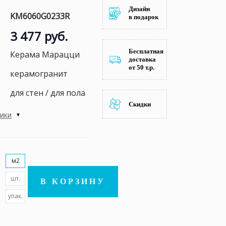
Дизайн
KM6060G0233R
в подарок
3 477 руб.
Бесплатная
Керама Марацци
доставка
от 50 т.р.
керамогранит
для стен / для пола
Скидки
тики
м2
шт.
В КОРЗИНУ
упак.