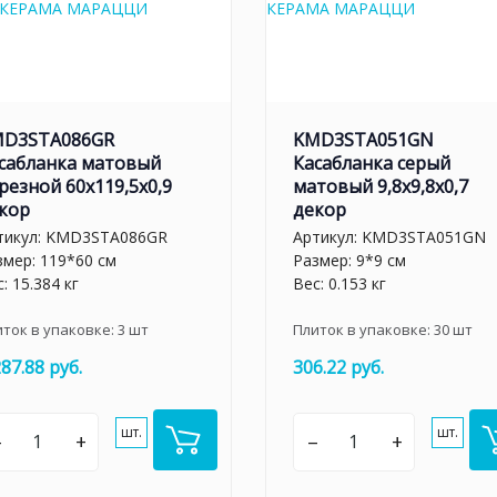
D3STA086GR
KMD3STA051GN
сабланка матовый
Касабланка серый
резной 60x119,5x0,9
матовый 9,8x9,8x0,7
кор
декор
тикул:
KMD3STA086GR
Артикул:
KMD3STA051GN
змер: 119*60 см
Размер: 9*9 см
: 15.384 кг
Вес: 0.153 кг
иток в упаковке:
3
шт
Плиток в упаковке:
30
шт
287.88 руб.
306.22 руб.
шт.
шт.
–
+
–
+