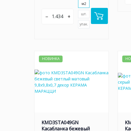
м2
шт.
–
+
упак.
НОВИНКА
НО
KMD3STA049GN
K
Касабланка бежевый
Ка