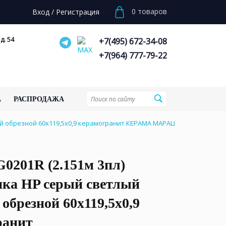
0
товаров
Вход
/
Регистрация
д. 54
+7(495) 672-34-08
+7(964) 777-79-22
А
РАСПРОДАЖА
ый обрезной 60x119,5x0,9 керамогранит КЕРАМА МАРАЦЦИ
0201R (2.151м 3пл)
нка HP серый светлый
обрезной 60x119,5x0,9
ранит