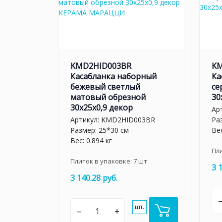
KMD2HID003BR
KM
Касабланка наборный
Ка
бежевый светлый
се
матовый обрезной
30
30x25x0,9 декор
Ар
Артикул:
KMD2HID003BR
Ра
Размер: 25*30 см
Вес
Вес: 0.894 кг
Пл
Плиток в упаковке:
7
шт
3 
3 140.28 руб.
шт.
–
+