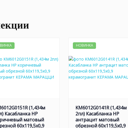
лекции
ВИНКА
НОВИНКА
6012G0151R (1,434м
KM6012G0141R (1,434м
л) Касабланка HP
2пл) Касабланка HP
ричневый матовый
антрацит матовый
резной 60x119,5x0,9
обрезной 60x119,5x0,9