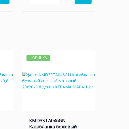
НОВИНКА
KMD3STA046GN
Касабланка бежевый