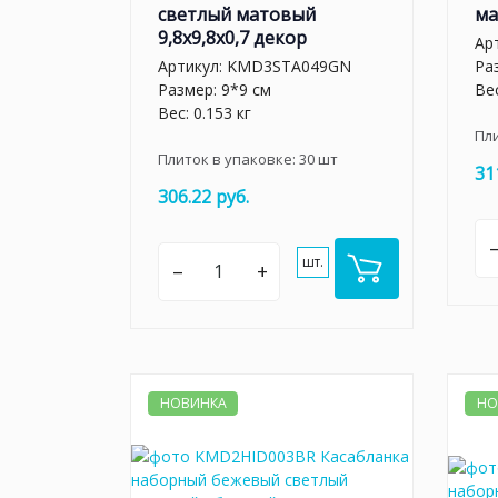
светлый матовый
ма
9,8x9,8x0,7 декор
Ар
Артикул:
KMD3STA049GN
Ра
Размер: 9*9 см
Вес
Вес: 0.153 кг
Пл
Плиток в упаковке:
30
шт
31
306.22 руб.
шт.
–
+
НОВИНКА
НО