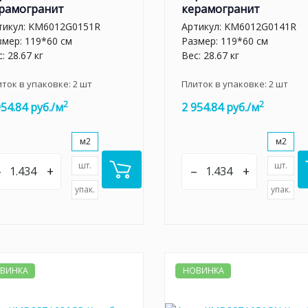
рамогранит
керамогранит
тикул:
KM6012G0151R
Артикул:
KM6012G0141R
змер: 119*60 см
Размер: 119*60 см
: 28.67 кг
Вес: 28.67 кг
иток в упаковке:
2
шт
Плиток в упаковке:
2
шт
2
2
954.84 руб./м
2 954.84 руб./м
м2
м2
шт.
шт.
–
+
–
+
упак.
упак.
ВИНКА
НОВИНКА