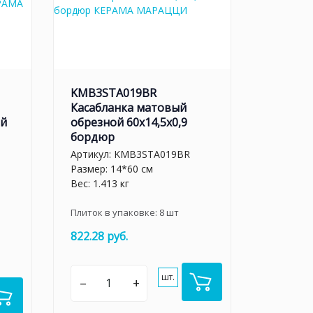
KMB3STA019BR
Касабланка матовый
ый
обрезной 60x14,5x0,9
бордюр
Артикул:
KMB3STA019BR
Размер: 14*60 см
Вес: 1.413 кг
Плиток в упаковке:
8
шт
822.28 руб.
шт.
–
+