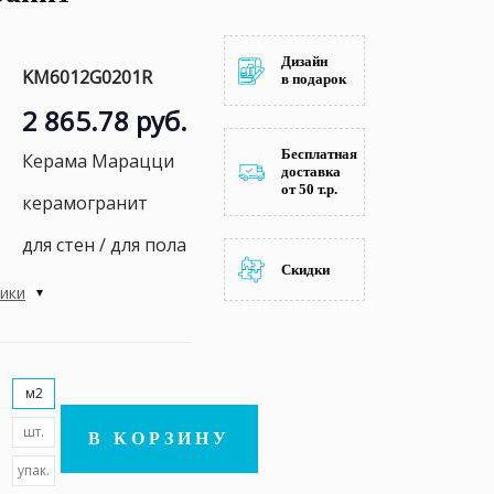
Дизайн
KM6012G0201R
в подарок
2 865.78 руб.
Бесплатная
Керама Марацци
доставка
от 50 т.р.
керамогранит
для стен / для пола
Скидки
тики
м2
шт.
В КОРЗИНУ
упак.