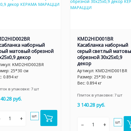
D2HID002BR
KMD2HID001BR
сабланка наборный
Касабланка наборный
рый матовый обрезной
серый светлый матов
x25x0,9 декор
обрезной 30x25x0,9
декор
тикул:
KMD2HID002BR
змер: 25*30 см
Артикул:
KMD2HID001BR
: 0.894 кг
Размер: 25*30 см
Вес: 0.894 кг
иток в упаковке:
7
шт
Плиток в упаковке:
7
шт
140.28 руб.
3 140.28 руб.
шт.
–
+
шт.
–
+