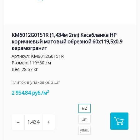
KM6012G0151R (1,434м 2пл) Касабланка HP
коричневый матовый обрезной 60x119,5x0,9
керамогранит
Артикул:
KM6012G0151R
Размер: 119*60 см
Вес: 28.67 кг
Плиток в упаковке:
2
шт
2
2 954.84 руб./м
м2
шт.
–
+
упак.