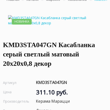
НОВИНКА
KMD3STA047GN Касабланка
серый светлый матовый
20x20x0,8 декор
KMD3STA047GN
Артикул
311.10 руб.
Цена
Керама Марацци
Производитель