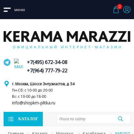
0
меню
+7(495) 672-34-08
+7(964) 777-79-22
г. Москва, Шоссе Энтузиастов, д. 54
Пн-Сб: с 10-00 до 20-00
Вс: с 10-00 до 18-00
info@shopkm-plitka.ru
КАТАЛОГ
Главная
Каталог
Марокко
Касабланка
KMD3STA0