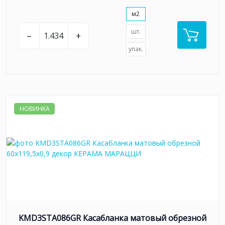
м2
шт.
–
+
упак.
НОВИНКА
KMD3STA086GR Касабланка матовый обрезной