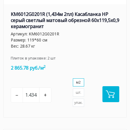
KM6012G0201R (1,434м 2пл) Касабланка HP
серый светлый матовый обрезной 60x119,5x0,9
керамогранит
Артикул:
KM6012G0201R
Размер: 119*60 см
Вес: 28.67 кг
Плиток в упаковке:
2
шт
2
2 865.78 руб./м
м2
шт.
–
+
упак.