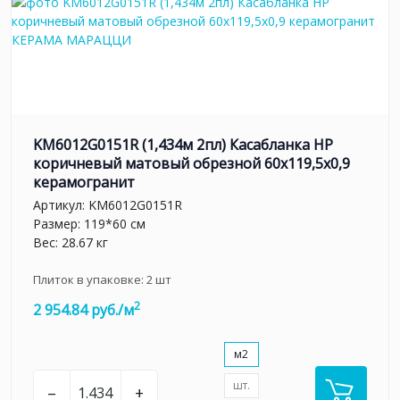
KM6012G0151R (1,434м 2пл) Касабланка HP
коричневый матовый обрезной 60x119,5x0,9
керамогранит
Артикул:
KM6012G0151R
Размер: 119*60 см
Вес: 28.67 кг
Плиток в упаковке:
2
шт
2
2 954.84 руб./м
м2
шт.
–
+