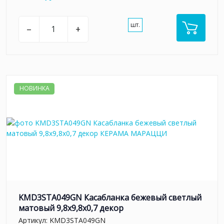
шт.
–
+
НОВИНКА
KMD3STA049GN Касабланка бежевый светлый
матовый 9,8x9,8x0,7 декор
Артикул:
KMD3STA049GN