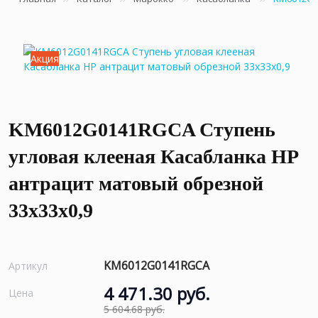
Акция
KM6012G0141RGCA Ступень
угловая клееная Касабланка HP
антрацит матовый обрезной
33x33x0,9
KM6012G0141RGCA
Артикул
4 471.30 руб.
Цена
5 604.68 руб.