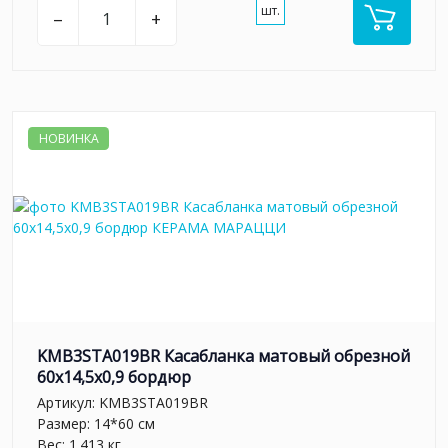
шт.
–
+
НОВИНКА
KMB3STA019BR Касабланка матовый обрезной
60x14,5x0,9 бордюр
Артикул:
KMB3STA019BR
Размер: 14*60 см
Вес: 1.413 кг