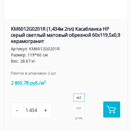
KM6012G0201R (1,434м 2пл) Касабланка HP
серый светлый матовый обрезной 60x119,5x0,9
керамогранит
Артикул:
KM6012G0201R
Размер: 119*60 см
Вес: 28.67 кг
Плиток в упаковке:
2
шт
2
2 865.78 руб./м
м2
шт.
–
+
упак.