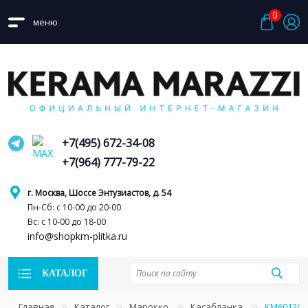
0
меню
+7(495) 672-34-08
+7(964) 777-79-22
г. Москва, Шоссе Энтузиастов, д. 54
Пн-Сб: с 10-00 до 20-00
Вс: с 10-00 до 18-00
info@shopkm-plitka.ru
КАТАЛОГ
Главная
Каталог
Марокко
Касабланка
KM6012G0